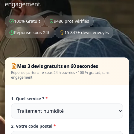
engagement.
100% Gratuit
9486 pros vérifiés
Réponse sous 24h
15 847+ devis envoyés
Mes 3 devis gratuits en 60 secondes
Réponse partenaire sous 24 h ouvrées · 100 % gratuit, sans
engagement
1. Quel service ?
*
2. Votre code postal
*