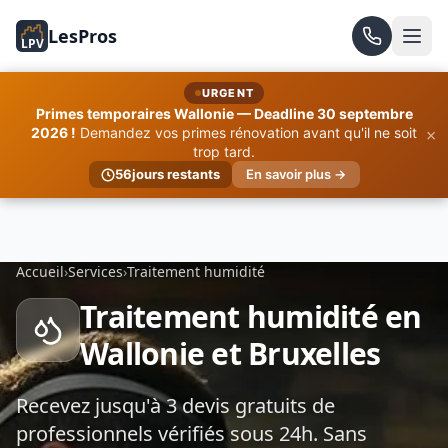
LesPros
LPV
URGENT
Primes temporaires Wallonie — Deadline 30 septembre
×
2026 !
Demandez vos primes rénovation avant qu'il ne soit
trop tard.
56
jours restants
En savoir plus →
Accueil
›
Services
›
Traitement humidité
Traitement humidité en
Wallonie et Bruxelles
Recevez jusqu'à 3 devis gratuits de
professionnels vérifiés sous 24h. Sans