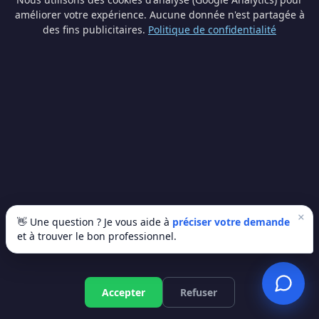
traitement.
améliorer votre expérience. Aucune donnée n'est partagée à
des fins publicitaires.
Politique de confidentialité
×
👋 Une question ? Je vous aide à
préciser votre demande
Traces d'humidité typiques
et à trouver le bon professionnel.
À Éghezée, vous cherchez un professionnel
qualifié ? Trop souvent, les gens repeignent par-
Devis gratuit
dessus ou posent un nouveau revêtement sans
Accepter
Refuser
traiter le problème de fond. Résultat : les taches