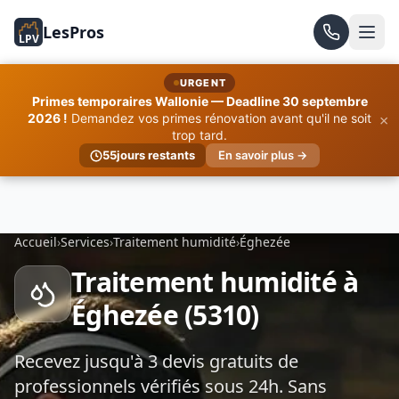
LesPros
LPV
URGENT
Primes temporaires Wallonie — Deadline 30 septembre
×
2026 !
Demandez vos primes rénovation avant qu'il ne soit
trop tard.
55
jours restants
En savoir plus →
Accueil
›
Services
›
Traitement humidité
›
Éghezée
Traitement humidité à
Éghezée (5310)
Recevez jusqu'à 3 devis gratuits de
professionnels vérifiés sous 24h. Sans