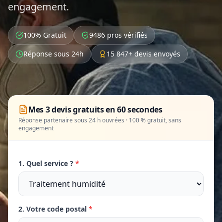
engagement.
100% Gratuit
9486 pros vérifiés
Réponse sous 24h
15 847+ devis envoyés
Mes 3 devis gratuits en 60 secondes
Réponse partenaire sous 24 h ouvrées · 100 % gratuit, sans
engagement
1. Quel service ?
*
2. Votre code postal
*