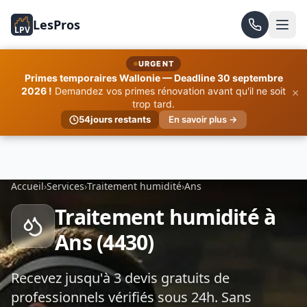
LesPros
LPV
URGENT
Primes temporaires Wallonie — Deadline 30 septembre
×
2026 !
Demandez vos primes rénovation avant qu'il ne soit
trop tard.
54
jours restants
En savoir plus →
Accueil
›
Services
›
Traitement humidité
›
Ans
Traitement humidité à
Ans (4430)
Recevez jusqu'à 3 devis gratuits de
professionnels vérifiés sous 24h. Sans