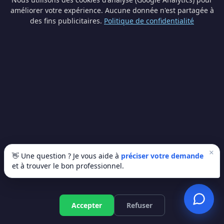
améliorer votre expérience. Aucune donnée n'est partagée à
des fins publicitaires.
Politique de confidentialité
Traces d'humidité typiques
×
👋 Une question ? Je vous aide à
préciser votre demande
et à trouver le bon professionnel.
La région de Perwez compte parmi les zones les
plus dynamiques en rénovation. Trop souvent,
les gens repeignent par-dessus ou posent un
Devis gratuit
Accepter
Refuser
nouveau revêtement sans traiter le problème de