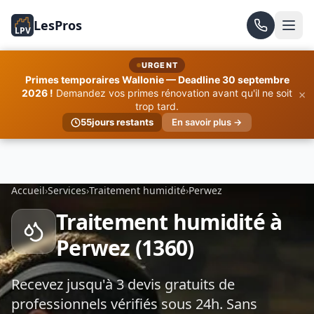
LesPros
LPV
URGENT
Primes temporaires Wallonie — Deadline 30 septembre
×
2026 !
Demandez vos primes rénovation avant qu'il ne soit
trop tard.
55
jours restants
En savoir plus →
Accueil
›
Services
›
Traitement humidité
›
Perwez
Traitement humidité à
Perwez (1360)
Recevez jusqu'à 3 devis gratuits de
professionnels vérifiés sous 24h. Sans