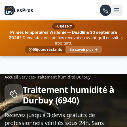
LesPros
LPV
URGENT
Primes temporaires Wallonie — Deadline 30 septembre
×
2026 !
Demandez vos primes rénovation avant qu'il ne soit
trop tard.
55
jours restants
En savoir plus →
Accueil
›
Services
›
Traitement humidité
›
Durbuy
Traitement humidité à
Durbuy (6940)
Recevez jusqu'à 3 devis gratuits de
professionnels vérifiés sous 24h. Sans