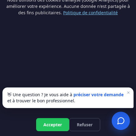
d'un réseau de professionnels certifiés actifs
améliorer votre expérience. Aucune donnée n'est partagée à
localement.
des fins publicitaires.
Politique de confidentialité
×
👋 Une question ? Je vous aide à
préciser votre demande
et à trouver le bon professionnel.
Traces d'humidité typiques
Trop souvent, les gens repeignent par-dessus
Devis gratuit
Accepter
Refuser
ou posent un nouveau revêtement sans traiter
le problème de fond. Résultat : les taches