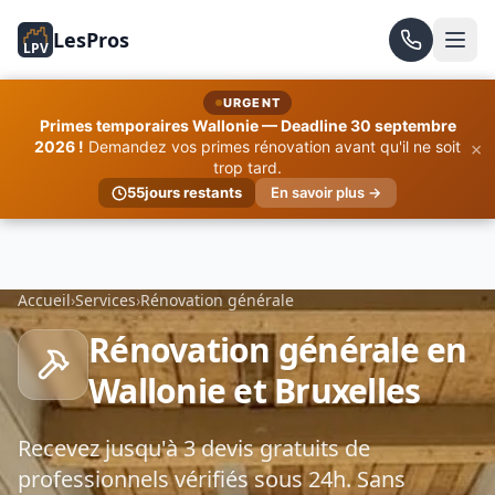
LesPros
LPV
URGENT
Primes temporaires Wallonie — Deadline 30 septembre
×
2026 !
Demandez vos primes rénovation avant qu'il ne soit
trop tard.
55
jours restants
En savoir plus →
Accueil
›
Services
›
Rénovation générale
Rénovation générale en
Wallonie et Bruxelles
Recevez jusqu'à 3 devis gratuits de
professionnels vérifiés sous 24h. Sans