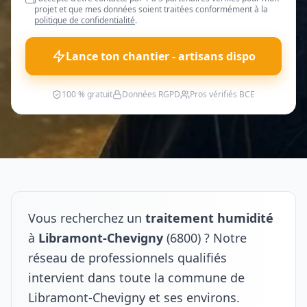
projet et que mes données soient traitées conformément à la
politique de confidentialité
.
Lance ton chantier - artisans dispo
100 % gratuit
Données RGPD
Pros vérifiés BCE
Vous recherchez un
traitement humidité
à
Libramont-Chevigny
(6800) ? Notre
réseau de professionnels qualifiés
intervient dans toute la commune de
Libramont-Chevigny et ses environs.