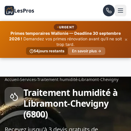
LesPros
LPV
URGENT
Primes temporaires Wallonie — Deadline 30 septembre
×
2026 !
Demandez vos primes rénovation avant qu'il ne soit
trop tard.
54
jours restants
En savoir plus →
Accueil
›
Services
›
Traitement humidité
›
Libramont-Chevigny
Traitement humidité à
Libramont-Chevigny
(6800)
Recevez jusqu'à 3 devis gratuits de