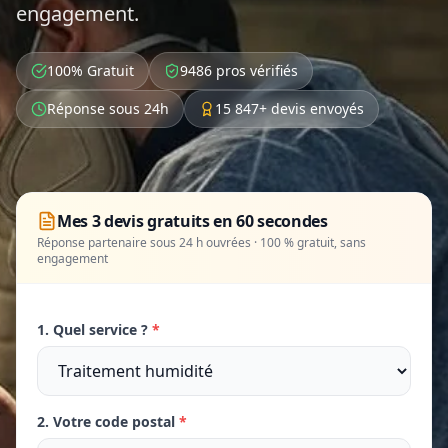
engagement.
100% Gratuit
9486 pros vérifiés
Réponse sous 24h
15 847+ devis envoyés
Mes 3 devis gratuits en 60 secondes
Réponse partenaire sous 24 h ouvrées · 100 % gratuit, sans
engagement
1. Quel service ?
*
2. Votre code postal
*