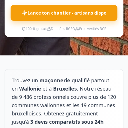
Lance ton chantier - artisans dispo
100 % gratuit
Données RGPD
Pros vérifiés BCE
Trouvez un
maçonnerie
qualifié partout
en
Wallonie
et à
Bruxelles
. Notre réseau
de 9 486 professionnels couvre plus de 120
communes wallonnes et les 19 communes
bruxelloises. Obtenez gratuitement
jusqu'à
3 devis comparatifs sous 24h