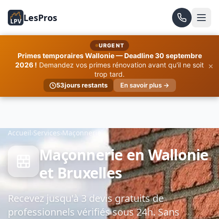
LesPros
LPV
URGENT
Primes temporaires Wallonie — Deadline 30 septembre
×
2026 !
Demandez vos primes rénovation avant qu'il ne soit
trop tard.
53
jours restants
En savoir plus →
Accueil
›
Services
›
Maçonnerie
Maçonnerie en Wallonie
et Bruxelles
Recevez jusqu'à 3 devis gratuits de
professionnels vérifiés sous 24h. Sans