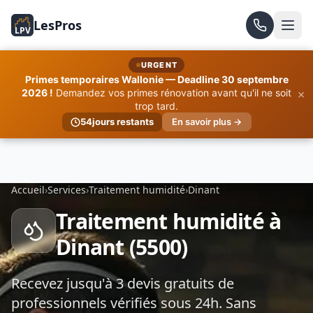
LesPros
LPV
URGENT
Primes temporaires Wallonie — Deadline 30 septembre
×
2026 !
Demandez vos primes rénovation avant qu'il ne soit
trop tard.
54
jours restants
En savoir plus →
Accueil
›
Services
›
Traitement humidité
›
Dinant
Traitement humidité à
Dinant (5500)
Recevez jusqu'à 3 devis gratuits de
professionnels vérifiés sous 24h. Sans