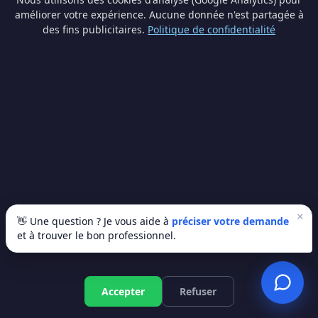
améliorer votre expérience. Aucune donnée n'est partagée à
qualifié ? Trop souvent, les gens repeignent par-
des fins publicitaires.
Politique de confidentialité
dessus ou posent un nouveau revêtement sans
traiter le problème de fond. Résultat : les taches
reviennent en quelques mois. C'est comme
mettre un pansement sur une jambe cassée.
À Dinant, vous cherchez un professionnel
qualifié ? Les traitements existent et sont
efficaces : injection de résine contre les
remontées capillaires, imperméabilisation des
façades, VMC contre la condensation... Mais il
faut faire les bons diagnostics d'abord.
×
👋 Une question ? Je vous aide à
préciser votre demande
et à trouver le bon professionnel.
"L'humidité ne part jamais toute seule. Plus vous
attendez, plus les dégâts s'étendent. Une
Devis gratuit
expertise rapide permet souvent d'éviter des
Accepter
Refuser
travaux beaucoup plus lourds."