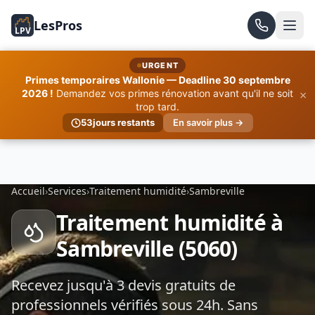
LesPros
LPV
URGENT
Primes temporaires Wallonie — Deadline 30 septembre
×
2026 !
Demandez vos primes rénovation avant qu'il ne soit
trop tard.
53
jours restants
En savoir plus →
Accueil
›
Services
›
Traitement humidité
›
Sambreville
Traitement humidité à
Sambreville (5060)
Recevez jusqu'à 3 devis gratuits de
professionnels vérifiés sous 24h. Sans