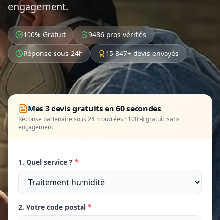
engagement.
100% Gratuit
9486 pros vérifiés
Réponse sous 24h
15 847+ devis envoyés
Mes 3 devis gratuits en 60 secondes
Réponse partenaire sous 24 h ouvrées · 100 % gratuit, sans
engagement
1. Quel service ?
*
2. Votre code postal
*