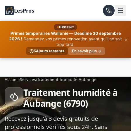
LesPros
LPV
URGENT
Primes temporaires Wallonie — Deadline 30 septembre
×
2026 !
Demandez vos primes rénovation avant qu'il ne soit
trop tard.
54
jours restants
En savoir plus →
Accueil
›
Services
›
Traitement humidité
›
Aubange
Traitement humidité à
Aubange (6790)
Recevez jusqu'à 3 devis gratuits de
professionnels vérifiés sous 24h. Sans