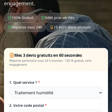
engagement.
100% Gratuit
9486 pros vérifiés
Réponse sous 24h
15 847+ devis envoyés
Mes 3 devis gratuits en 60 secondes
Réponse partenaire sous 24 h ouvrées · 100 % gratuit, sans
engagement
1. Quel service ?
*
2. Votre code postal
*