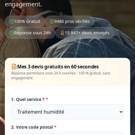
engagement.
100% Gratuit
9486 pros vérifiés
Réponse sous 24h
15 847+ devis envoyés
Mes 3 devis gratuits en 60 secondes
Réponse partenaire sous 24 h ouvrées · 100 % gratuit, sans
engagement
1. Quel service ?
*
2. Votre code postal
*