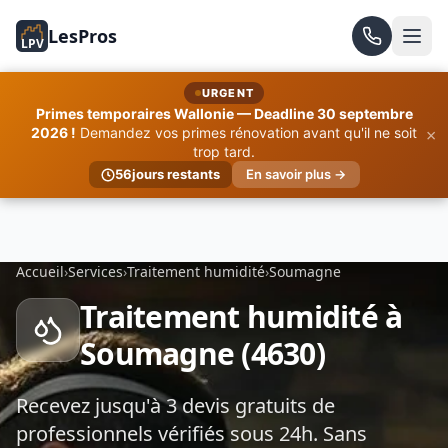
LesPros
LPV
URGENT
Primes temporaires Wallonie — Deadline 30 septembre
×
2026 !
Demandez vos primes rénovation avant qu'il ne soit
trop tard.
56
jours restants
En savoir plus →
Accueil
›
Services
›
Traitement humidité
›
Soumagne
Traitement humidité à
Soumagne (4630)
Recevez jusqu'à 3 devis gratuits de
professionnels vérifiés sous 24h. Sans