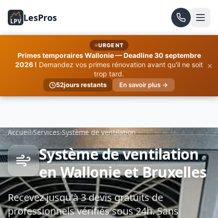
LesPros
LPV
URGENT
Primes temporaires Wallonie — Deadline 30 septembre
×
2026 !
Demandez vos primes rénovation avant qu'il ne soit
trop tard.
52
jours restants
En savoir plus →
Accueil
›
Services
›
Système de ventilation
Système de ventilation
en Wallonie et Bruxelles
Recevez jusqu'à 3 devis gratuits de
professionnels vérifiés sous 24h. Sans