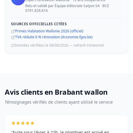
Relu et validé par Équipe éditoriale Satyvo SA · BCE
0791.828.816
SOURCES OFFICIELLES CITÉES
Primes Habitation Wallonie 2026 (officiel)
TVA réduite 6 % rénovation (économie.fgov.be)
Données vérifiées le 08/08/2026 — refresh trimestriel
Avis clients en Brabant wallon
Témoignages vérifiés de clients ayant utilisé le service
"Fuite sous l'évier à 22h, le plombier est arrivé en