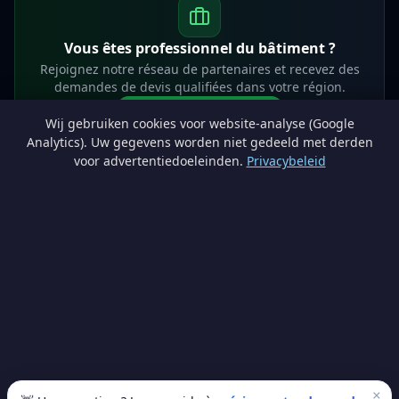
Vous êtes professionnel du bâtiment ?
Rejoignez notre réseau de partenaires et recevez des
demandes de devis qualifiées dans votre région.
Devenir partenaire
Wij gebruiken cookies voor website-analyse (Google
info@lesprosdemaville.be
Analytics). Uw gegevens worden niet gedeeld met derden
voor advertentiedoeleinden.
Privacybeleid
Notre réseau :
Comparer des devis rénovation
AutoAssure.be
AssureHomeProtect.be
Estimation immobilière gratuite
Comparez les devis travaux sur
Devis Wallonie — devis gratuits rénovation
· Estimez la valeur de votre bien avec
ImmoAnalyse — estimez votre bien
© 2026
Satyvo SA
— BCE 0791.828.816 — Route de Chôdes 38, 4960
Malmedy —
info@satyvo.be
Satyvo SA n'est pas un intermédiaire d'assurance agréé par la FSMA. Les
informations publiées sont fournies à titre indicatif et ne constituent pas un
conseil personnalisé.
×