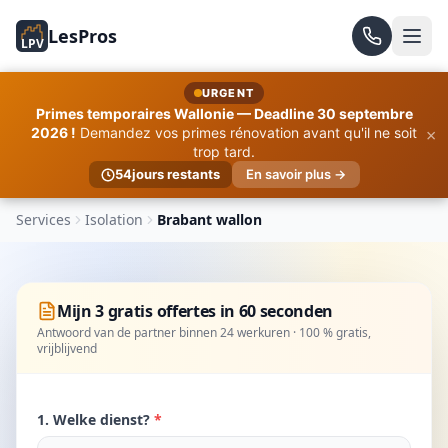
LesPros
LPV
URGENT
Primes temporaires Wallonie — Deadline 30 septembre
×
2026 !
Demandez vos primes rénovation avant qu'il ne soit
trop tard.
54
jours restants
En savoir plus →
Services
Isolation
Brabant wallon
Mijn 3 gratis offertes in 60 seconden
Antwoord van de partner binnen 24 werkuren · 100 % gratis,
vrijblijvend
1. Welke dienst?
*