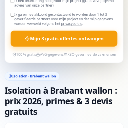
Ik heb financiering nodig voor mijn project (gratis & vrijblijvend
advies van onze partner)
Ik ga ermee akkoord gecontacteerd te worden door 1 tot 3
geverifieerde partners voor mijn project en dat mijn gegevens
worden verwerkt volgens het
privacybeleid
.
Mijn 3 gratis offertes ontvangen
100 % gratis
AVG-gegevens
KBO-geverifieerde vakmensen
Isolation · Brabant wallon
Isolation à Brabant wallon :
prix 2026, primes & 3 devis
gratuits