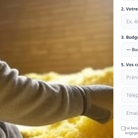
2. Votr
3. Budg
5. Vos 
J'ai be
engage