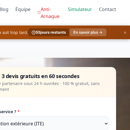
Blog
Équipe
Anti-
Simulateur
Contact
Arnaque
×
soit trop tard.
55
jours restants
En savoir plus →
 3 devis gratuits en 60 secondes
 partenaire sous 24 h ouvrées · 100 % gratuit, sans
ment
service ?
*