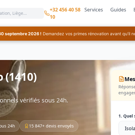
+32 456 40 58
Services
Guides
10
30 septembre 2026 !
Demandez vos primes rénovation avant qu'il ne 
o (1410)
Mes
Réponse
engage
onnels vérifiés sous 24h.
1. Quel 
ous 24h
15 847+ devis envoyés