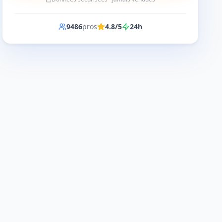
9486
pros
4.8/5
24h