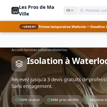
Les Pros de Ma
FR
LPV
Ville
Primes temporaires Wallonie — Deadline 
URGENT
Accueil
›
Services
›
Isolation
›
Waterloo
Isolation à Waterlo
Recevez jusqu'à 3 devis gratuits de professi
Sans engagement.
100% Gratuit
9486 pros vérifiés
Réponse s