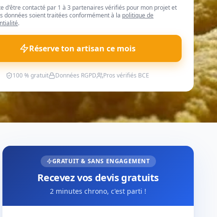
te d'être contacté par 1 à 3 partenaires vérifiés pour mon projet et
 données soient traitées conformément à la
politique de
ntialité
.
Réserve ton artisan ce mois
100 % gratuit
Données RGPD
Pros vérifiés BCE
GRATUIT & SANS ENGAGEMENT
Recevez vos devis gratuits
2 minutes chrono, c'est parti !