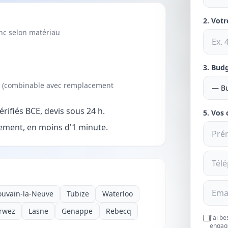
2. Vot
inc selon matériau
3. Bud
re (combinable avec remplacement
rifiés BCE, devis sous 24 h.
5. Vos
ment, en moins d'1 minute.
ouvain-la-Neuve
Tubize
Waterloo
rwez
Lasne
Genappe
Rebecq
J'ai b
engag