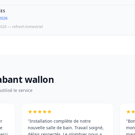
ÉES
 2026
2026 — refresh trimestriel
rabant wallon
tilisé le service
er
"Installation complète de notre
"Bon
me
nouvelle salle de bain. Travail soigné,
mon 
erci
délais respectés. Le plombier nous a
mais