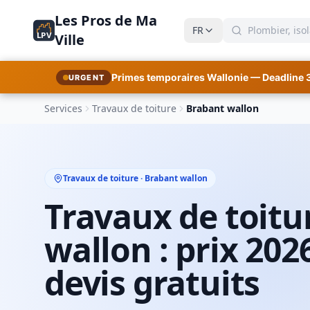
Les Pros de Ma
FR
LPV
Ville
Primes temporaires Wallonie — Deadline 
URGENT
Services
Travaux de toiture
Brabant wallon
Travaux de toiture · Brabant wallon
Travaux de toitu
wallon : prix 202
devis gratuits