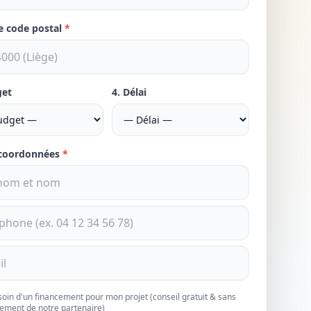
re code postal
*
get
4. Délai
 coordonnées
*
esoin d'un financement pour mon projet (conseil gratuit & sans
ement de notre partenaire)