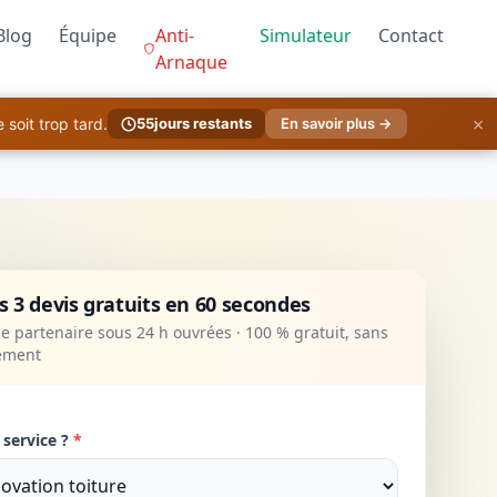
Blog
Équipe
Anti-
Simulateur
Contact
Arnaque
×
soit trop tard.
55
jours restants
En savoir plus →
 3 devis gratuits en 60 secondes
 partenaire sous 24 h ouvrées · 100 % gratuit, sans
ement
 service ?
*