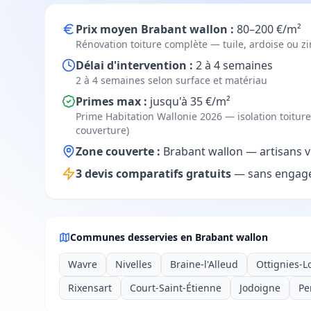
Prix moyen Brabant wallon :
80–200 €/m²
Rénovation toiture complète — tuile, ardoise ou z
Délai d'intervention :
2 à 4 semaines
2 à 4 semaines selon surface et matériau
Primes max :
jusqu'à 35 €/m²
Prime Habitation Wallonie 2026 — isolation toitu
couverture)
Zone couverte :
Brabant wallon — artisans vé
3 devis comparatifs gratuits
— sans engage
Communes desservies en Brabant wallon
Wavre
Nivelles
Braine-l'Alleud
Ottignies-L
Rixensart
Court-Saint-Étienne
Jodoigne
Pe