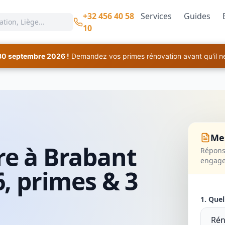
+32 456 40 58
Services
Guides
10
30 septembre 2026 !
Demandez vos primes rénovation avant qu'il ne 
Mes
re à Brabant
Réponse
engag
6, primes & 3
1. Quel