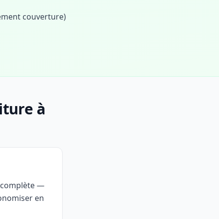
cement couverture)
iture à
e complète —
conomiser en