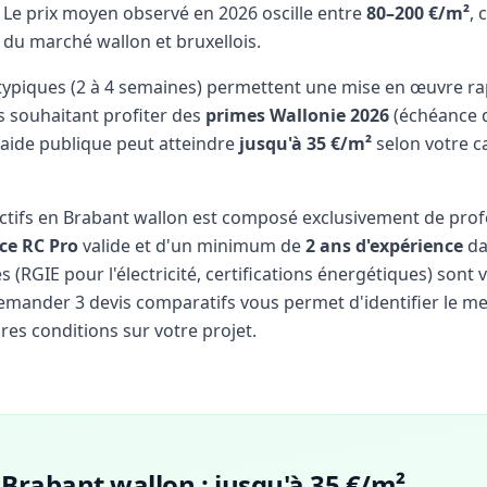
Le prix moyen observé en 2026 oscille entre
80–200 €/m²
, 
 du marché wallon et bruxellois.
 typiques (2 à 4 semaines) permettent une mise en œuvre ra
s souhaitant profiter des
primes Wallonie 2026
(échéance d
l'aide publique peut atteindre
jusqu'à 35 €/m²
selon votre c
actifs en Brabant wallon est composé exclusivement de pro
ce RC Pro
valide et d'un minimum de
2 ans d'expérience
da
(RGIE pour l'électricité, certifications énergétiques) sont v
 Demander 3 devis comparatifs vous permet d'identifier le mei
res conditions sur votre projet.
Brabant wallon : jusqu'à 35 €/m²