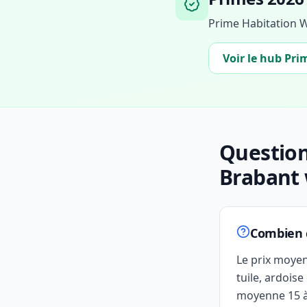
Prime Habitation W
Voir le hub Pri
Question
Brabant 
Combien c
Le prix moye
tuile, ardois
moyenne 15 à