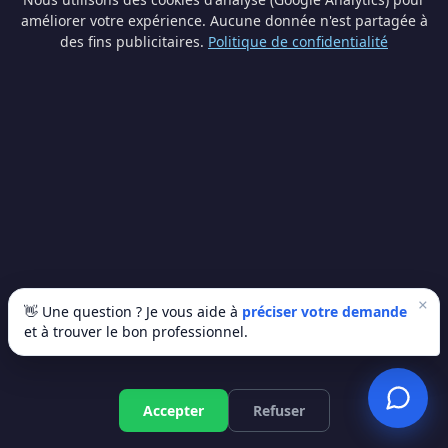
Briques, ardoises, pierres bleues… Un artisan wallon connaît
les matériaux typiques de la région et les techniques
améliorer votre expérience. Aucune donnée n'est partagée à
adaptées.
des fins publicitaires.
Politique de confidentialité
📋 Connaissance des réglementations
Permis d'urbanisme, normes PEB, contraintes communales…
Votre artisan local maîtrise le cadre légal de votre commune.
🔄 Service après-vente de proximité
En cas de souci après les travaux, votre artisan est à
quelques minutes. Pas besoin d'attendre des semaines pour
un dépannage.
💚 Soutien à l'économie locale
×
👋 Une question ? Je vous aide à
préciser votre demande
Choisir un artisan local, c'est soutenir l'emploi dans votre
et à trouver le bon professionnel.
commune et favoriser le circuit court en Wallonie.
💡 Nos artisans partenaires sont tous basés en Wallonie
et Bruxelles — aucune sous-traitance à des entreprises
Devis gratuit
Accepter
Refuser
étrangères.