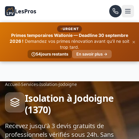
LesPros
LPV
URGENT
Primes temporaires Wallonie — Deadline 30 septembre
×
2026 !
Demandez vos primes rénovation avant qu'il ne soit
trop tard.
54
jours restants
En savoir plus →
Accueil
›
Services
›
Isolation
›
Jodoigne
Isolation à Jodoigne
(1370)
Recevez jusqu'à 3 devis gratuits de
professionnels vérifiés sous 24h. Sans