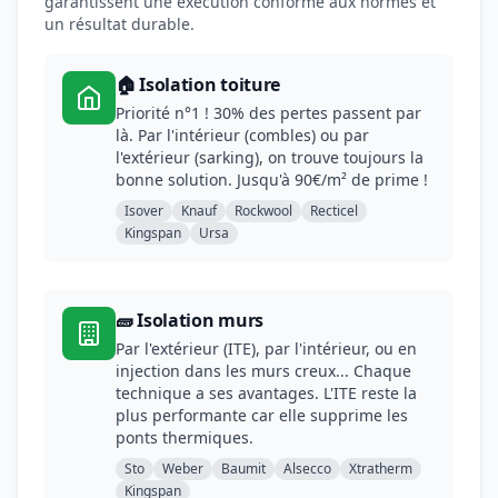
garantissent une exécution conforme aux normes et
un résultat durable.
🏠 Isolation toiture
Priorité n°1 ! 30% des pertes passent par
là. Par l'intérieur (combles) ou par
l'extérieur (sarking), on trouve toujours la
bonne solution. Jusqu'à 90€/m² de prime !
Isover
Knauf
Rockwool
Recticel
Kingspan
Ursa
🧱 Isolation murs
Par l'extérieur (ITE), par l'intérieur, ou en
injection dans les murs creux... Chaque
technique a ses avantages. L'ITE reste la
plus performante car elle supprime les
ponts thermiques.
Sto
Weber
Baumit
Alsecco
Xtratherm
Kingspan