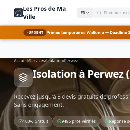
Les Pros de Ma
FR
LPV
Ville
Primes temporaires Wallonie — Deadline 
URGENT
Accueil
›
Services
›
Isolation
›
Perwez
Isolation à Perwez 
Recevez jusqu'à 3 devis gratuits de professi
Sans engagement.
100% Gratuit
9486 pros vérifiés
Réponse s