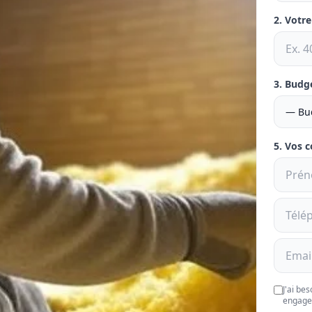
2. Votr
3. Budg
5. Vos 
J'ai be
engage