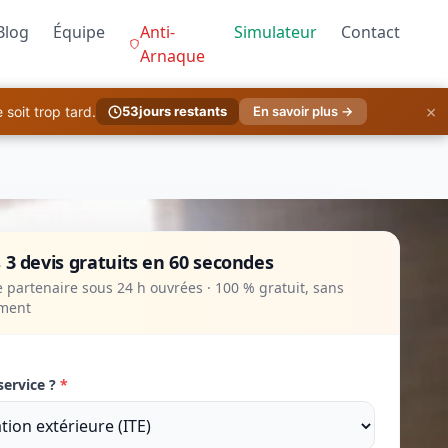
Blog
Équipe
Anti-
Simulateur
Contact
Arnaque
×
soit trop tard.
53
jours restants
En savoir plus →
 3 devis gratuits en 60 secondes
 partenaire sous 24 h ouvrées · 100 % gratuit, sans
ment
service ?
*