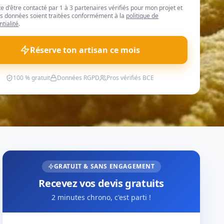
te d'être contacté par 1 à 3 partenaires vérifiés pour mon projet et
 données soient traitées conformément à la
politique de
ntialité
.
Réserve ton artisan ce mois
100 % gratuit
Données RGPD
Pros vérifiés BCE
GRATUIT & SANS ENGAGEMENT
Recevez vos devis gratuits
2 minutes chrono, c'est parti !