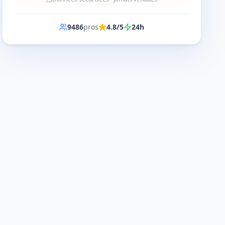
9486
pros
4.8/5
24h