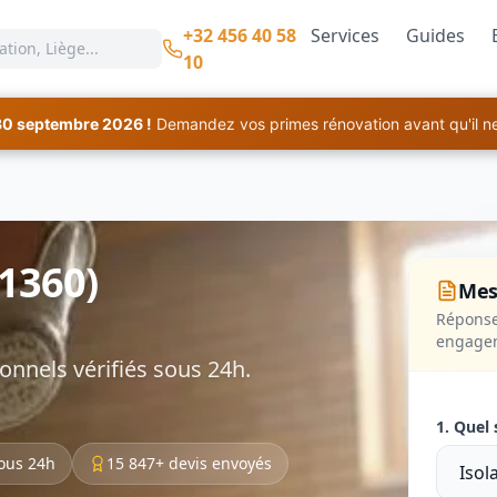
+32 456 40 58
Services
Guides
10
30 septembre 2026 !
Demandez vos primes rénovation avant qu'il ne 
(1360)
Mes
Réponse
engage
onnels vérifiés sous 24h.
1. Quel 
ous 24h
15 847+ devis envoyés