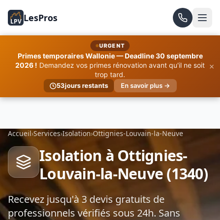
LesPros
LPV
URGENT
Primes temporaires Wallonie — Deadline 30 septembre
×
2026 !
Demandez vos primes rénovation avant qu'il ne soit
trop tard.
53
jours restants
En savoir plus →
Accueil
›
Services
›
Isolation
›
Ottignies-Louvain-la-Neuve
Isolation à Ottignies-
Louvain-la-Neuve (1340)
Recevez jusqu'à 3 devis gratuits de
professionnels vérifiés sous 24h. Sans