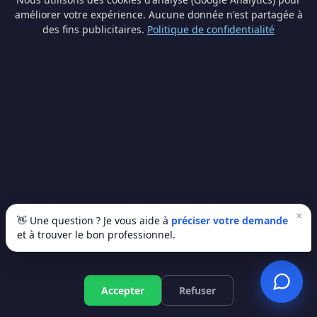
Comparez les prix, lisez les avis et choisissez en toute
améliorer votre expérience. Aucune donnée n'est partagée à
transparence. Zéro frais caché, zéro obligation.
des fins publicitaires.
Politique de confidentialité
🏆 Nos artisans isolations à
Ottignies-Louvain-la-Neuve :
qualité garantie
Trouver un artisan de confiance, c'est souvent
un défi. Chez Les Pros de Ma Ville, nous
×
👋 Une question ? Je vous aide à
préciser votre demande
sélectionnons rigoureusement chaque
et à trouver le bon professionnel.
professionnel pour vous garantir un service
impeccable du premier contact à la fin du
chantier.
Devis gratuit
Accepter
Refuser
🛡️ Processus de vérification strict