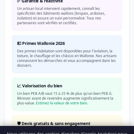
✅ Garantie & réactivité
Un artisan local intervient rapidement, connaît les
spécificités des bâtiments wallons (briques, ardoises,
isolation) et assure un suivi personnalisé. Tous nos
partenaires sont vérifiés et certifiés.
💶 Primes Wallonie 2026
Des primes Habitation sont disponibles pour l'isolation, la
toiture, le chauffage et les châssis en Wallonie. Nos artisans
connaissent les démarches et vous accompagnent dans les
dossiers.
📈 Valorisation du bien
Un bien PEB A/B vaut 15 à 25 % de plus qu'un bien PEB G.
Rénover avant de revendre augmente significativement la
plus-value.
Estimez la valeur de votre bien
.
🛡️ Devis gratuits & sans engagement
Recevez jusqu'à 5 devis gratuits de professionnels vérifiés.
Nous utilisons des cookies d'analyse (Google Analytics) pour