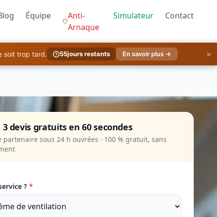
Blog
Équipe
Anti-
Simulateur
Contact
Arnaque
×
soit trop tard.
55
jours restants
En savoir plus →
 3 devis gratuits en 60 secondes
 partenaire sous 24 h ouvrées · 100 % gratuit, sans
ment
service ?
*