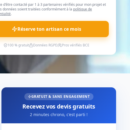
te d'être contacté par 1 à 3 partenaires vérifiés pour mon projet et
 données soient traitées conformément à la
politique de
ntialité
.
Réserve ton artisan ce mois
100 % gratuit
Données RGPD
Pros vérifiés BCE
GRATUIT & SANS ENGAGEMENT
Recevez vos devis gratuits
2 minutes chrono, c'est parti !