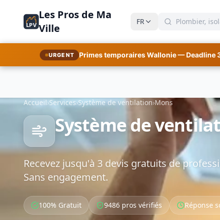
Les Pros de Ma
FR
LPV
Ville
Primes temporaires Wallonie — Deadline 
URGENT
Accueil
›
Services
›
Système de ventilation
›
Mons
Système de ventilat
Recevez jusqu'à 3 devis gratuits de professi
Sans engagement.
100% Gratuit
9486 pros vérifiés
Réponse s