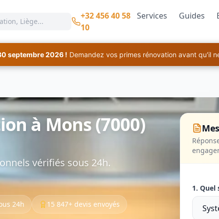
+32 456 40 58
Services
Guides
10
30 septembre 2026 !
Demandez vos primes rénovation avant qu'il ne 
ion à Mons (7000)
Mes
Réponse
engage
onnels vérifiés sous 24h.
1. Quel 
ous 24h
15 847+ devis envoyés