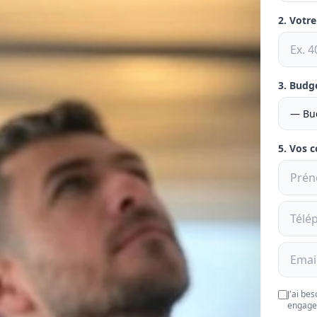
2. Votr
3. Budg
5. Vos 
J'ai be
engage