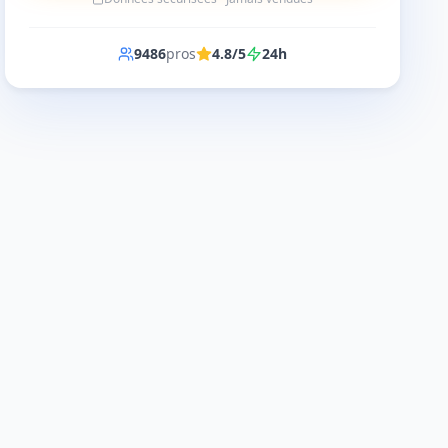
9486
pros
4.8/5
24h