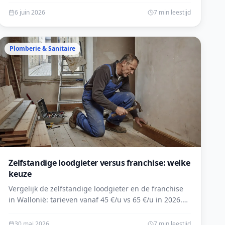
6 juin 2026
7 min leestijd
Plomberie & Sanitaire
Zelfstandige loodgieter versus franchise: welke
keuze
Vergelijk de zelfstandige loodgieter en de franchise
in Wallonië: tarieven vanaf 45 €/u vs 65 €/u in 2026.
Kies de juiste vakman voor uw werken en vraag een
gratis offerte aan.
30 mai 2026
7 min leestijd