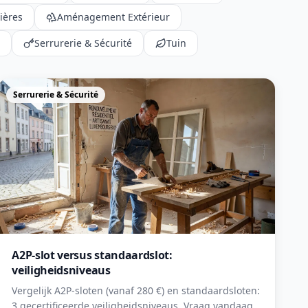
ières
Aménagement Extérieur
Serrurerie & Sécurité
Tuin
Serrurerie & Sécurité
A2P-slot versus standaardslot:
veiligheidsniveaus
Vergelijk A2P-sloten (vanaf 280 €) en standaardsloten:
3 gecertificeerde veiligheidsniveaus. Vraag vandaag