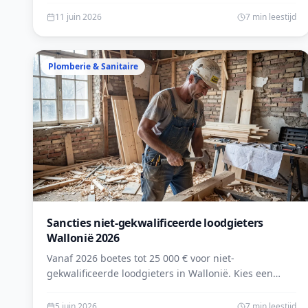
lesprosdemaville.be.
11 juin 2026
7 min leestijd
Plomberie & Sanitaire
Sancties niet-gekwalificeerde loodgieters
Wallonië 2026
Vanaf 2026 boetes tot 25 000 € voor niet-
gekwalificeerde loodgieters in Wallonië. Kies een
gecertificeerde vakman en vraag nu uw gratis offerte
aan.
5 juin 2026
7 min leestijd