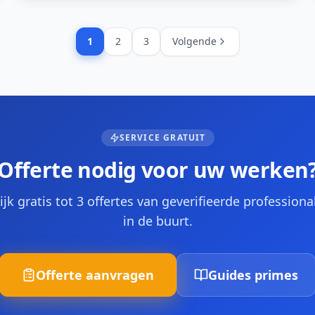
1
2
3
Volgende
SERVICE GRATUIT
Offerte nodig voor uw werken
ijk gratis tot 3 offertes van geverifieerde professional
in de buurt.
Offerte aanvragen
Guides primes