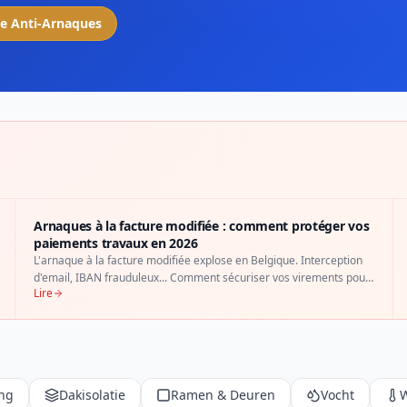
e Anti-Arnaques
Arnaques à la facture modifiée : comment protéger vos
paiements travaux en 2026
L'arnaque à la facture modifiée explose en Belgique. Interception
d'email, IBAN frauduleux... Comment sécuriser vos virements pour
Lire
vos travaux de rénovation.
ng
Dakisolatie
Ramen & Deuren
Vocht