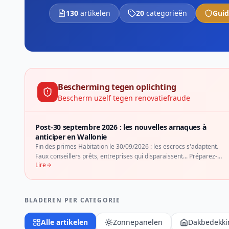
130
artikelen
20
categorieën
Guid
Bescherming tegen oplichting
Bescherm uzelf tegen renovatiefraude
Post-30 septembre 2026 : les nouvelles arnaques à
anticiper en Wallonie
Fin des primes Habitation le 30/09/2026 : les escrocs s'adaptent.
Faux conseillers prêts, entreprises qui disparaissent... Préparez-
Lire
vous aux nouvelles fraudes.
BLADEREN PER CATEGORIE
Alle artikelen
Zonnepanelen
Dakbedekki