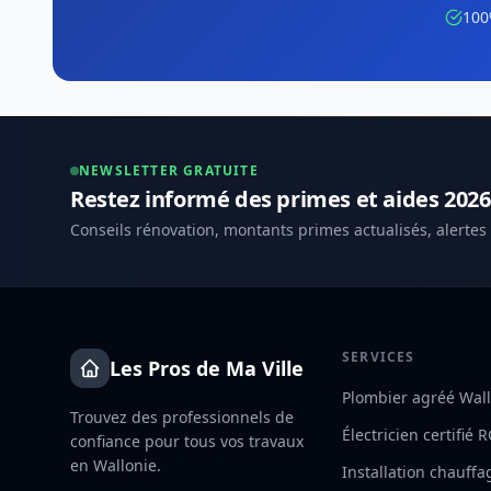
100
NEWSLETTER GRATUITE
Restez informé des primes et aides 2026
Conseils rénovation, montants primes actualisés, alertes
SERVICES
Les Pros de Ma Ville
Plombier agréé Wal
Trouvez des professionnels de
Électricien certifié 
confiance pour tous vos travaux
en Wallonie.
Installation chauffa