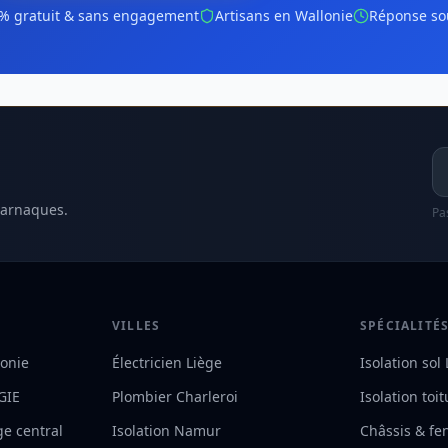
% gratuit & sans engagement
Artisans en Wallonie
Réponse so
Ad
 arnaques.
Pa
VILLES
SPÉCIALITÉ
lonie
Électricien Liège
Isolation sol
RGIE
Plombier Charleroi
Isolation toi
ge central
Isolation Namur
Châssis & fe