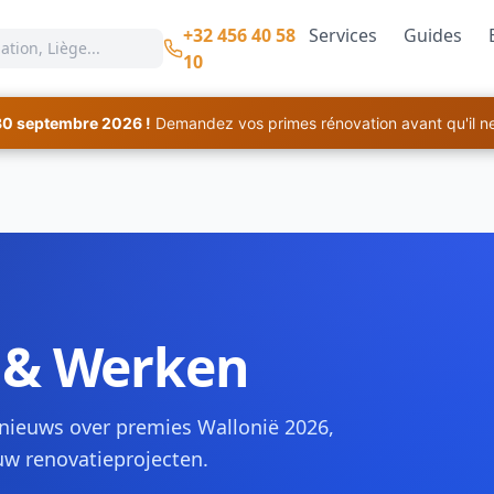
+32 456 40 58
Services
Guides
10
30 septembre 2026 !
Demandez vos primes rénovation avant qu'il ne 
 & Werken
 nieuws over premies Wallonië 2026,
uw renovatieprojecten.