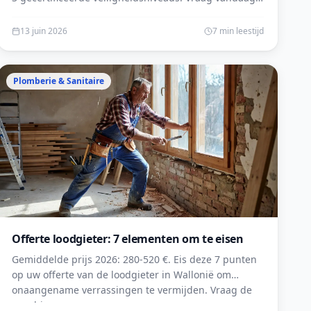
nog uw gratis offerte aan op lesprosdemaville.be.
13 juin 2026
7 min leestijd
Plomberie & Sanitaire
Offerte loodgieter: 7 elementen om te eisen
Gemiddelde prijs 2026: 280-520 €. Eis deze 7 punten
op uw offerte van de loodgieter in Wallonië om
onaangename verrassingen te vermijden. Vraag de
uwe hier aan.