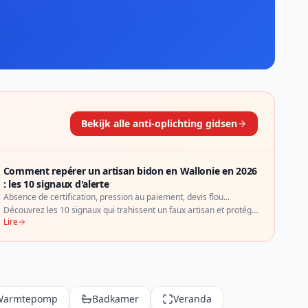
Bekijk alle anti-oplichting gidsen
Comment repérer un artisan bidon en Wallonie en 2026
: les 10 signaux d'alerte
Absence de certification, pression au paiement, devis flou...
Découvrez les 10 signaux qui trahissent un faux artisan et protégez
Lire
votre rénovation en Wallonie.
Warmtepomp
Badkamer
Veranda