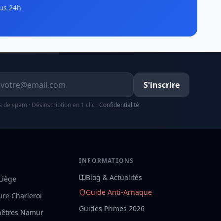
us 24h
resse email
S'inscrire
s de spam · Désinscription en 1 clic ·
Confidentialité
S
INFORMATIONS
Blog & Actualités
 Liège
Guide Anti-Arnaque
ture Charleroi
Guides Primes 2026
nêtres Namur