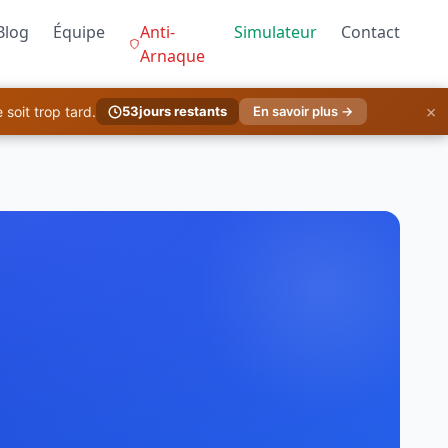
Blog
Équipe
Anti-
Simulateur
Contact
Arnaque
×
soit trop tard.
53
jours restants
En savoir plus →