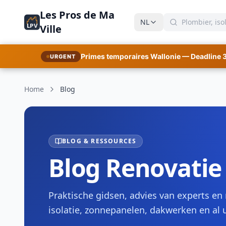
Les Pros de Ma
NL
LPV
Ville
Primes temporaires Wallonie — Deadline 
URGENT
Home
Blog
BLOG & RESSOURCES
Blog Renovatie
Praktische gidsen, advies van experts en
isolatie, zonnepanelen, dakwerken en al 