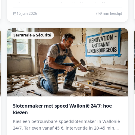
prijsvorken en stappen in Wallonië. Gratis offertes.
15 juin 2026
9 min leestijd
Serrurerie & Sécurité
Slotenmaker met spoed Wallonië 24/7: hoe
kiezen
Kies een betrouwbare spoedslotenmaker in Wallonië
24/7. Tarieven vanaf 45 €, interventie in 20-45 min.
Geverifieerde vakmannen in Wallonië. Vraag uw