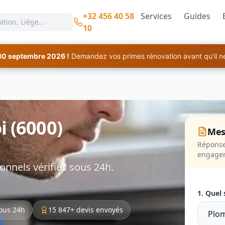
+32 456 40 58
Services
Guides
10
30 septembre 2026 !
Demandez vos primes rénovation avant qu'il ne 
i (6000)
Mes
Réponse
engage
onnels vérifiés sous 24h.
1. Quel 
ous 24h
15 847+ devis envoyés