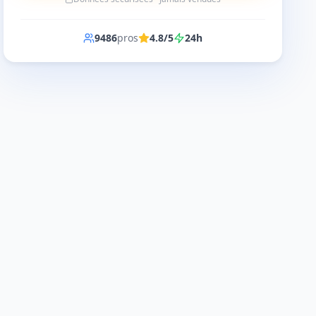
9486
pros
4.8/5
24h