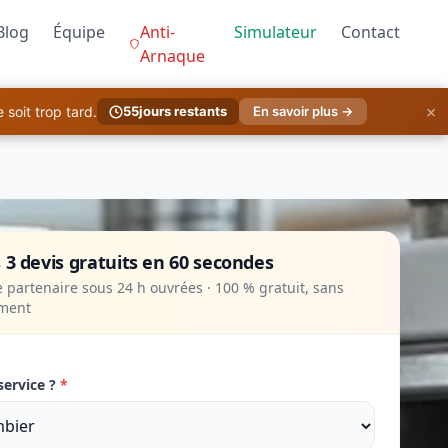
Blog
Équipe
Anti-
Simulateur
Contact
Arnaque
×
soit trop tard.
55
jours restants
En savoir plus →
 3 devis gratuits en 60 secondes
 partenaire sous 24 h ouvrées · 100 % gratuit, sans
ment
service ?
*