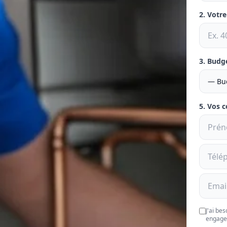
2. Votr
3. Budg
5. Vos 
J'ai be
engage