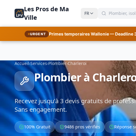
Les Pros de Ma
FR
LPV
Ville
Primes temporaires Wallonie — Deadline 
URGENT
Accueil
›
Services
›
Plombier
›
Charleroi
Plombier à Charlero
Recevez jusqu'à 3 devis gratuits de professi
Sans engagement.
100% Gratuit
9486 pros vérifiés
Réponse s