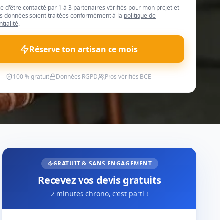
te d'être contacté par 1 à 3 partenaires vérifiés pour mon projet et
 données soient traitées conformément à la
politique de
ntialité
.
Réserve ton artisan ce mois
100 % gratuit
Données RGPD
Pros vérifiés BCE
GRATUIT & SANS ENGAGEMENT
Recevez vos devis gratuits
2 minutes chrono, c'est parti !