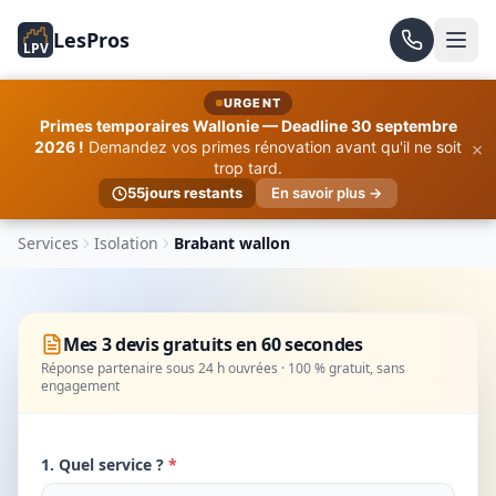
LesPros
LPV
URGENT
Primes temporaires Wallonie — Deadline 30 septembre
×
2026 !
Demandez vos primes rénovation avant qu'il ne soit
trop tard.
55
jours restants
En savoir plus →
Services
Isolation
Brabant wallon
Mes 3 devis gratuits en 60 secondes
Réponse partenaire sous 24 h ouvrées · 100 % gratuit, sans
engagement
1. Quel service ?
*