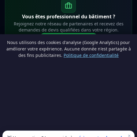
Vous êtes professionnel du bâtiment ?
Rejoignez notre réseau de partenaires et recevez des
demandes de devis qualifiées dans votre région.
Devenir partenaire
Nous utilisons des cookies d'analyse (Google Analytics) pour
info@lesprosdemaville.be
améliorer votre expérience. Aucune donnée n'est partagée à
des fins publicitaires.
Politique de confidentialité
Notre réseau :
Comparer des devis rénovation
AutoAssure.be
AssureHomeProtect.be
Estimation immobilière gratuite
Comparez les devis travaux sur
Devis Wallonie — devis gratuits rénovation
· Estimez la valeur de votre bien avec
ImmoAnalyse — estimez votre bien
© 2026
Satyvo SA
— BCE 0791.828.816 — Route de Chôdes 38, 4960
Malmedy —
info@satyvo.be
Satyvo SA n'est pas un intermédiaire d'assurance agréé par la FSMA. Les
informations publiées sont fournies à titre indicatif et ne constituent pas un
conseil personnalisé.
×