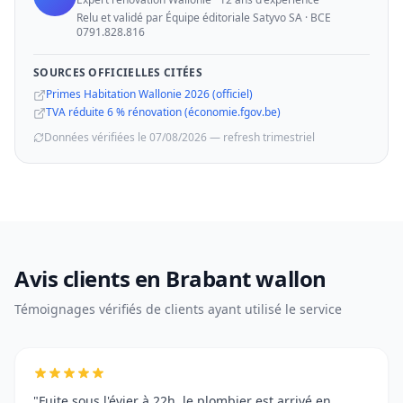
Relu et validé par Équipe éditoriale Satyvo SA · BCE
0791.828.816
SOURCES OFFICIELLES CITÉES
Primes Habitation Wallonie 2026 (officiel)
TVA réduite 6 % rénovation (économie.fgov.be)
Données vérifiées le 07/08/2026 — refresh trimestriel
Avis clients en Brabant wallon
Témoignages vérifiés de clients ayant utilisé le service
"Fuite sous l'évier à 22h, le plombier est arrivé en