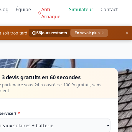
Blog
Équipe
Anti-
Simulateur
Contact
Arnaque
×
soit trop tard.
55
jours restants
En savoir plus →
 3 devis gratuits en 60 secondes
 partenaire sous 24 h ouvrées · 100 % gratuit, sans
ment
service ?
*