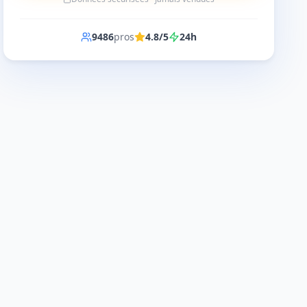
9486
pros
4.8/5
24h