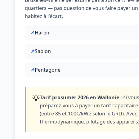
Bruxelles-Ville ne se résume pas à son centre-vill
quartiers — pas question de vous faire payer u
habitez à l'écart.
📌
Haren
📌
Sablon
📌
Pentagone
💡
Tarif prosumer 2026 en Wallonie :
si vous
préparez-vous à payer un tarif capacitair
(entre 85 et 100€/kWe selon le GRD). Avec
thermodynamique, pilotage des appareils)