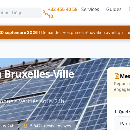
+32 456 40 58
Services
Guides
10
30 septembre 2026 !
Demandez vos primes rénovation avant qu'il ne 
 Bruxelles-Ville
Mes
Réponse
engage
onnels vérifiés sous 24h.
1. Quel 
ous 24h
15 847+ devis envoyés