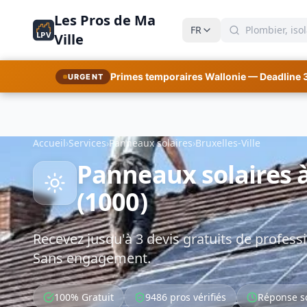
Les Pros de Ma
FR
LPV
Ville
Primes temporaires Wallonie — Deadline 
URGENT
Accueil
›
Services
›
Panneaux solaires
›
Bruxelles-Ville
Panneaux solaires à
(1000)
Recevez jusqu'à 3 devis gratuits de professi
Sans engagement.
100% Gratuit
9486 pros vérifiés
Réponse s