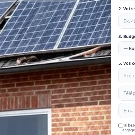
2. Votr
3. Budg
5. Vos 
J'ai be
engage