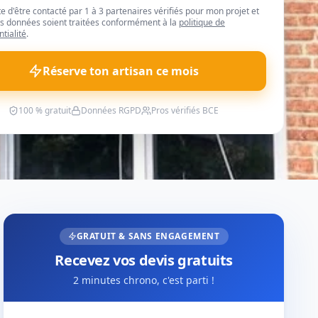
te d'être contacté par 1 à 3 partenaires vérifiés pour mon projet et
 données soient traitées conformément à la
politique de
ntialité
.
Réserve ton artisan ce mois
100 % gratuit
Données RGPD
Pros vérifiés BCE
GRATUIT & SANS ENGAGEMENT
Recevez vos devis gratuits
2 minutes chrono, c'est parti !