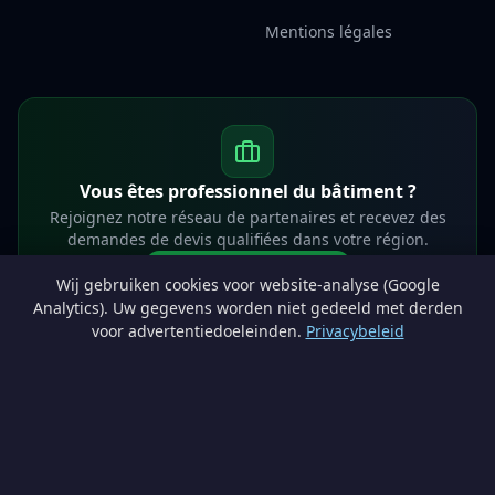
Mentions légales
Vous êtes professionnel du bâtiment ?
Rejoignez notre réseau de partenaires et recevez des
demandes de devis qualifiées dans votre région.
Devenir partenaire
Wij gebruiken cookies voor website-analyse (Google
info@lesprosdemaville.be
Analytics). Uw gegevens worden niet gedeeld met derden
voor advertentiedoeleinden.
Privacybeleid
Notre réseau :
Comparer des devis rénovation
AutoAssure.be
AssureHomeProtect.be
Estimation immobilière gratuite
Comparez les devis travaux sur
Devis Wallonie — devis gratuits rénovation
· Estimez la valeur de votre bien avec
ImmoAnalyse — estimez votre bien