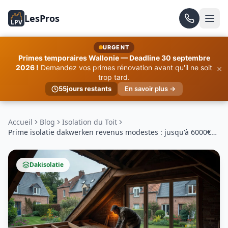
LesPros
LPV
URGENT
Primes temporaires Wallonie — Deadline 30 septembre
×
2026 !
Demandez vos primes rénovation avant qu'il ne soit
trop tard.
55
jours restants
En savoir plus →
Accueil
Blog
Isolation du Toit
Prime isolatie dakwerken revenus modestes : jusqu'à 6000€
en 2026
Dakisolatie