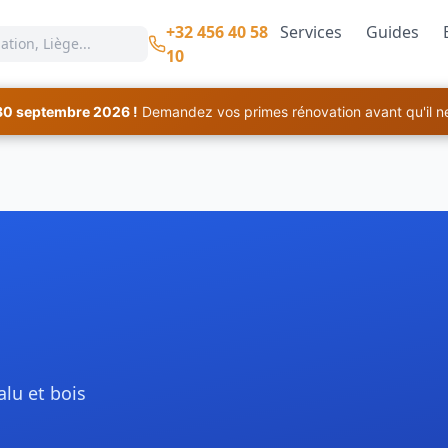
+32 456 40 58
Services
Guides
10
30 septembre 2026 !
Demandez vos primes rénovation avant qu'il ne 
lu et bois