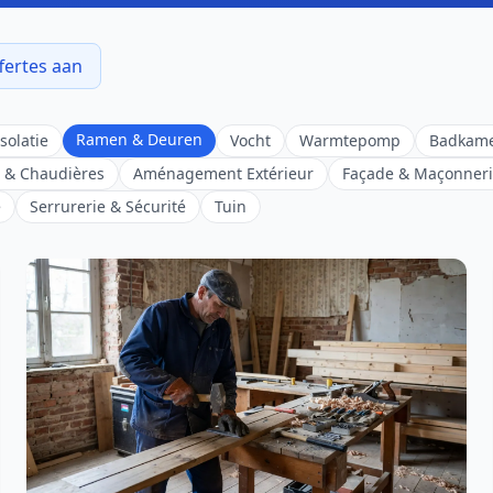
fertes aan
Ramen & Deuren
solatie
Vocht
Warmtepomp
Badkam
 & Chaudières
Aménagement Extérieur
Façade & Maçonner
e
Serrurerie & Sécurité
Tuin