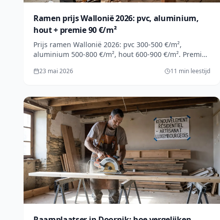
Ramen prijs Wallonië 2026: pvc, aluminium,
hout + premie 90 €/m²
Prijs ramen Wallonië 2026: pvc 300-500 €/m²,
aluminium 500-800 €/m², hout 600-900 €/m². Premie
raamwerk tot 90 €/m² + volledige tabel + gratis
23 mai 2026
11 min leestijd
offerte binnen 24u.
Raamplaatser in Doornik: hoe vergelijken