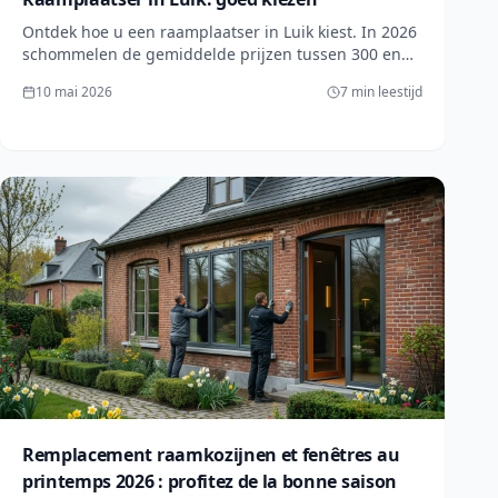
Ontdek hoe u een raamplaatser in Luik kiest. In 2026
schommelen de gemiddelde prijzen tussen 300 en
800 € per raam. Vraag een gratis offerte aan via
10 mai 2026
7 min leestijd
/nl/#devis-form voor gecontroleerde vakmannen in
Wallonië.
Remplacement raamkozijnen et fenêtres au
printemps 2026 : profitez de la bonne saison