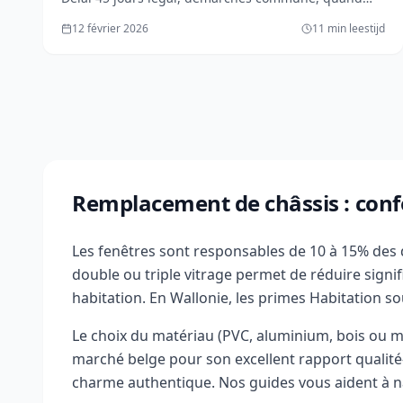
obligatoire (gevel rue, bâtiment classé), sanctions.
12 février 2026
11 min leestijd
Gids complet 2026.
Remplacement de châssis : conf
Les fenêtres sont responsables de 10 à 15% des
double ou triple vitrage permet de réduire signif
habitation. En Wallonie, les primes Habitation so
Le choix du matériau (PVC, aluminium, bois ou m
marché belge pour son excellent rapport qualité-p
charme authentique. Nos guides vous aident à n