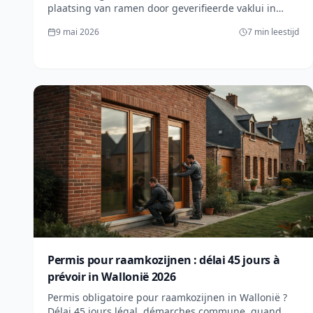
plaatsing van ramen door geverifieerde vaklui in
Wallonië in 2026. Gemiddelde prijzen van 600 tot
9 mai 2026
7 min leestijd
1800€ per stuk afhankelijk van de materialen. Vraag
uw gratis offerte aan op lesprosdemaville.be voor
lokale pro's!
Permis pour raamkozijnen : délai 45 jours à
prévoir in Wallonië 2026
Permis obligatoire pour raamkozijnen in Wallonië ?
Délai 45 jours légal, démarches commune, quand