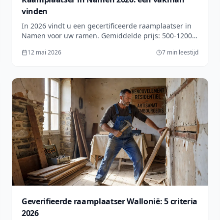
vinden
In 2026 vindt u een gecertificeerde raamplaatser in
Namen voor uw ramen. Gemiddelde prijs: 500-1200€
per stuk, met premies tot 30%. Vraag een gratis
12 mai 2026
7 min leestijd
offerte aan op lesprosdemaville.be! (152 chars)
Geverifieerde raamplaatser Wallonië: 5 criteria
2026