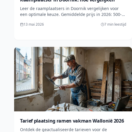
Leer de raamplaatsers in Doornik vergelijken voor
een optimale keuze. Gemiddelde prijs in 2026: 500-
800€ per raam. Vraag een gratis offerte aan op
13 mai 2026
7 min leestijd
lesprosdemaville.be! (152 chars)
Tarief plaatsing ramen vakman Wallonië 2026
Ontdek de geactualiseerde tarieven voor de