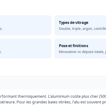
Types de vitrage
s.
Double, triple, argon, contrôle
Pose et finitions
.
Rénovation vs dépose totale, j
erformant thermiquement. L'aluminium coûte plus cher (500-8
périeure. Pour les grandes baies vitrées, l'alu est souvent p