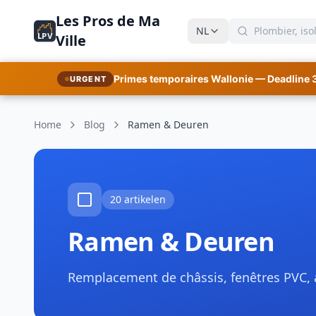
Les Pros de Ma
NL
LPV
Ville
Primes temporaires Wallonie — Deadline 
URGENT
Home
Blog
Ramen & Deuren
20 artikelen
Ramen & Deuren
Remplacement de châssis, fenêtres PVC, a