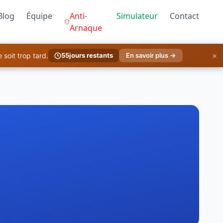
Blog
Équipe
Anti-
Simulateur
Contact
Arnaque
×
soit trop tard.
55
jours restants
En savoir plus →