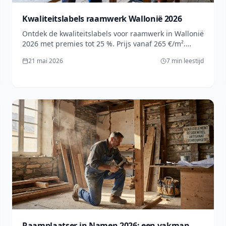
Kwaliteitslabels raamwerk Wallonië 2026
Ontdek de kwaliteitslabels voor raamwerk in Wallonië
2026 met premies tot 25 %. Prijs vanaf 265 €/m².
Vraag uw gratis offerte aan bij onze gecontroleerde
21 mai 2026
7 min leestijd
vakmannen!
Raamplaatser in Namen 2026: een vakman