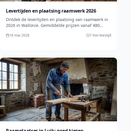
Levertijden en plaatsing raamwerk 2026
Ontdek de levertijden en plaatsing van raamwerk in
2026 in Wallonië. Gemiddelde prijzen vanaf 480
€/raam. Plan uw werken met onze gecontroleerde
16 mai 2026
7 min leestijd
vakmannen en vraag een gratis offerte aan!
Raamplaatser in Luik: goed kiezen