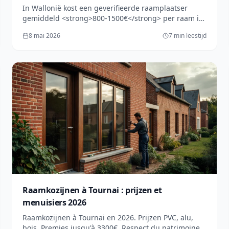
In Wallonië kost een geverifieerde raamplaatser
gemiddeld <strong>800-1500€</strong> per raam in
2026. Ontdek onze 5 essentiële criteria om een
8 mai 2026
7 min leestijd
betrouwbare vakman te kiezen. Vraag een gratis
offerte aan op lesprosdemaville.be!
Raamkozijnen à Tournai : prijzen et
menuisiers 2026
Raamkozijnen à Tournai en 2026. Prijzen PVC, alu,
bois. Premies jusqu'à 3300€. Respect du patrimoine