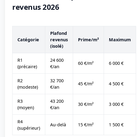
revenus 2026
Plafond
Catégorie
revenus
Prime/m²
Maximum
(isolé)
R1
24 600
60 €/m²
6 000 €
(précaire)
€/an
R2
32 700
45 €/m²
4 500 €
(modeste)
€/an
R3
43 200
30 €/m²
3 000 €
(moyen)
€/an
R4
Au-delà
15 €/m²
1 500 €
(supérieur)