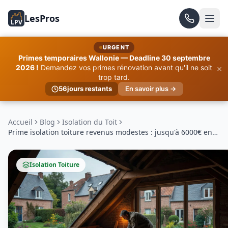
LesPros
LPV
URGENT
Primes temporaires Wallonie — Deadline 30 septembre
×
2026 !
Demandez vos primes rénovation avant qu'il ne soit
trop tard.
56
jours restants
En savoir plus →
Accueil
Blog
Isolation du Toit
Prime isolation toiture revenus modestes : jusqu'à 6000€ en
2026
Isolation Toiture