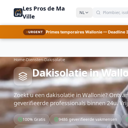
Les Pros de Ma
NL
LPV
Ville
Primes temporaires Wallonie — Deadline 
URGENT
Home
›
Diensten
›
Dakisolatie
Dakisolatie in Wallo
Zoekt u een dakisolatie in Wallonië? Ontvang
geverifieerde professionals binnen 24u. Vrij
100% Gratis
9486 geverifieerde vakmensen