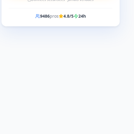
9486
pros
4.8/5
24h