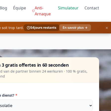
Blog
Équipe
Anti-
Simulateur
Contact
Arnaque
×
soit trop tard.
54
jours restants
En savoir plus →
 3 gratis offertes in 60 seconden
d van de partner binnen 24 werkuren · 100 % gratis,
vend
e dienst?
*