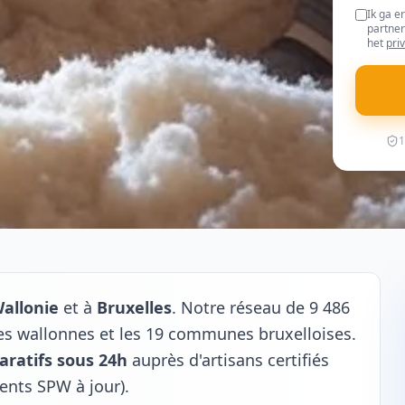
Ik ga e
partner
het
pri
1
allonie
et à
Bruxelles
. Notre réseau de 9 486
s wallonnes et les 19 communes bruxelloises.
aratifs sous 24h
auprès d'artisans certifiés
ents SPW à jour).