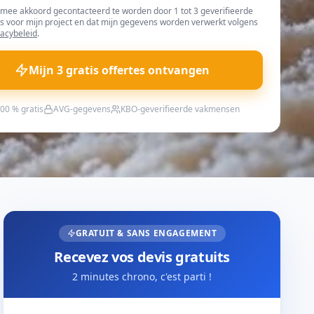
rmee akkoord gecontacteerd te worden door 1 tot 3 geverifieerde
s voor mijn project en dat mijn gegevens worden verwerkt volgens
vacybeleid
.
Mijn 3 gratis offertes ontvangen
00 % gratis
AVG-gegevens
KBO-geverifieerde vakmensen
GRATUIT & SANS ENGAGEMENT
Recevez vos devis gratuits
2 minutes chrono, c'est parti !