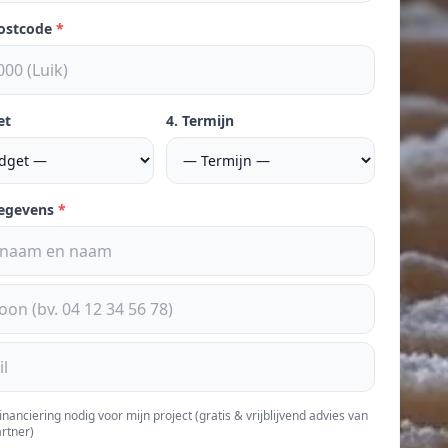
postcode
*
et
4. Termijn
gegevens
*
financiering nodig voor mijn project (gratis & vrijblijvend advies van
rtner)