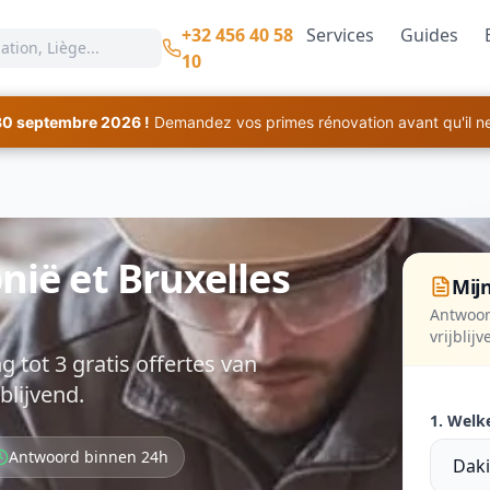
+32 456 40 58
Services
Guides
10
30 septembre 2026 !
Demandez vos primes rénovation avant qu'il ne 
nië et Bruxelles
Mijn
Antwoor
vrijblij
 tot 3 gratis offertes van
blijvend.
1. Welk
Antwoord binnen 24h