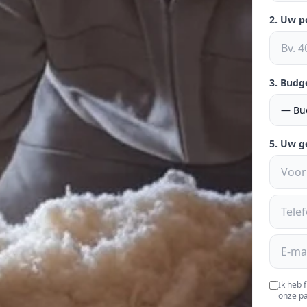
2. Uw 
3. Budg
5. Uw 
Ik heb 
onze pa