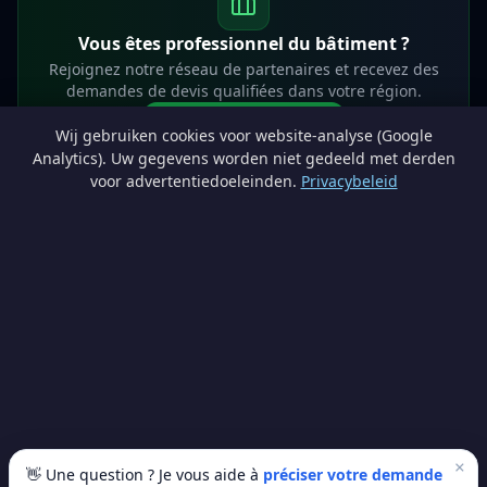
Vous êtes professionnel du bâtiment ?
Rejoignez notre réseau de partenaires et recevez des
demandes de devis qualifiées dans votre région.
Devenir partenaire
Wij gebruiken cookies voor website-analyse (Google
info@lesprosdemaville.be
Analytics). Uw gegevens worden niet gedeeld met derden
voor advertentiedoeleinden.
Privacybeleid
Notre réseau :
Comparer des devis rénovation
AutoAssure.be
AssureHomeProtect.be
Estimation immobilière gratuite
Comparez les devis travaux sur
Devis Wallonie — devis gratuits rénovation
· Estimez la valeur de votre bien avec
ImmoAnalyse — estimez votre bien
© 2026
Satyvo SA
— BCE 0791.828.816 — Route de Chôdes 38, 4960
Malmedy —
info@satyvo.be
Satyvo SA n'est pas un intermédiaire d'assurance agréé par la FSMA. Les
informations publiées sont fournies à titre indicatif et ne constituent pas un
conseil personnalisé.
×
👋 Une question ? Je vous aide à
préciser votre demande