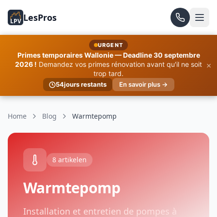
LesPros
LPV
URGENT
Primes temporaires Wallonie — Deadline 30 septembre
×
2026 !
Demandez vos primes rénovation avant qu'il ne soit
trop tard.
54
jours restants
En savoir plus →
Home
Blog
Warmtepomp
8 artikelen
Warmtepomp
Installation et entretien de pompes à