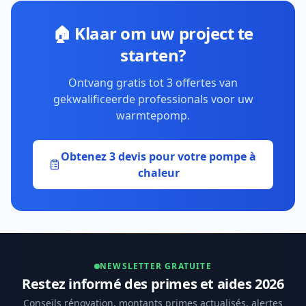
🏠 Klaar om uw project te
starten?
Ontvang gratis tot 3 offertes van
gekwalificeerde professionals voor uw
warmtepomp.
Obtenez 3 devis pour votre pompe à
chaleur
NEWSLETTER GRATUITE
Restez informé des primes et aides 2026
Conseils rénovation, montants primes actualisés, alertes