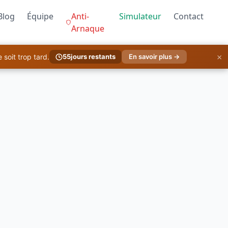
Blog
Équipe
Anti-
Simulateur
Contact
Arnaque
×
soit trop tard.
55
jours restants
En savoir plus →