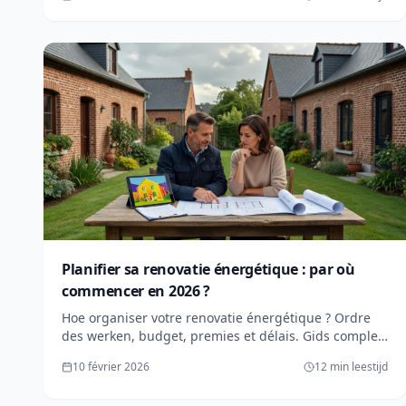
authentique.
Planifier sa renovatie énergétique : par où
commencer en 2026 ?
Hoe organiser votre renovatie énergétique ? Ordre
des werken, budget, premies et délais. Gids complet
pour une renovatie réussie in Wallonië.
10 février 2026
12 min leestijd