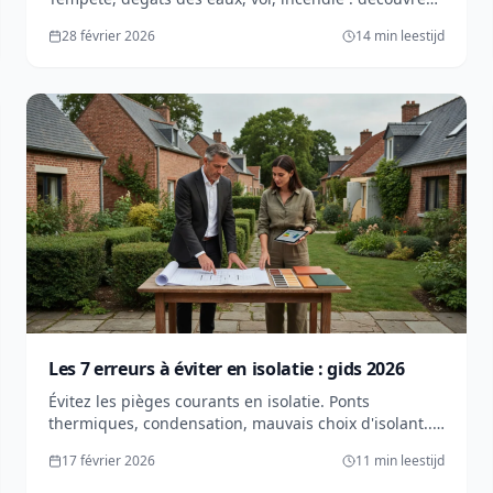
quels offertes fournir et hoe accélérer votre
28 février 2026
14 min leestijd
indemnisation in Wallonië.
Les 7 erreurs à éviter en isolatie : gids 2026
Évitez les pièges courants en isolatie. Ponts
thermiques, condensation, mauvais choix d'isolant...
Les erreurs qui coûtent cher et hoe les éviter.
17 février 2026
11 min leestijd