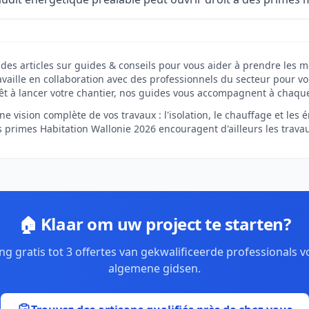
des articles sur guides & conseils pour vous aider à prendre les m
vaille en collaboration avec des professionnels du secteur pour vou
êt à lancer votre chantier, nos guides vous accompagnent à chaqu
e vision complète de vos travaux : l'isolation, le chauffage et les
es primes Habitation Wallonie 2026 encouragent d'ailleurs les trava
🏠 Klaar om uw project te starten?
g gratis tot 3 offertes van gekwalificeerde professionals 
algemene gidsen.