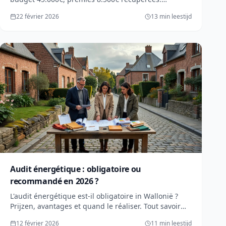
Timeline détaillée, difficultés, advies concrets pour
22 février 2026
13 min leestijd
éviter pièges.
Audit énergétique : obligatoire ou
recommandé en 2026 ?
L'audit énergétique est-il obligatoire in Wallonië ?
Prijzen, avantages et quand le réaliser. Tout savoir
sur l'audit et le certificat PEB en 2026.
12 février 2026
11 min leestijd