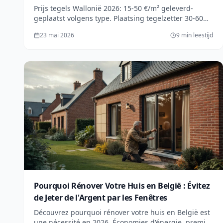
Prijs tegels Wallonië 2026: 15-50 €/m² geleverd-
geplaatst volgens type. Plaatsing tegelzetter 30-60
€/m². Tabel gres, faience, marmer + gratis offerte in
23 mai 2026
9 min leestijd
24u.
Pourquoi Rénover Votre Huis en België : Évitez
de Jeter de l'Argent par les Fenêtres
Découvrez pourquoi rénover votre huis en België est
une nécessité en 2026. Économies d'énergie, premies