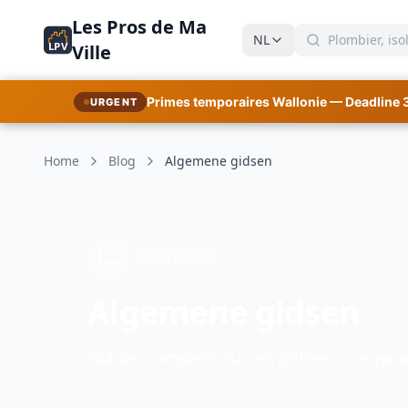
Les Pros de Ma
NL
LPV
Ville
Primes temporaires Wallonie — Deadline 
URGENT
Home
Blog
Algemene gidsen
12 artikelen
Algemene gidsen
Guides complets sur les primes, comparat