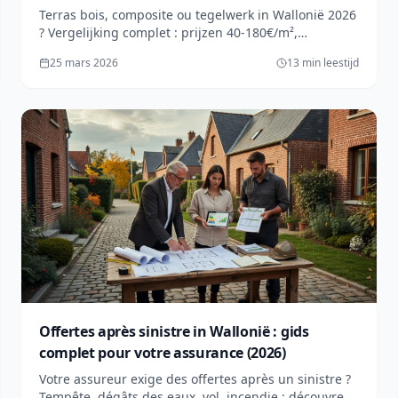
Terras bois, composite ou tegelwerk in Wallonië 2026
? Vergelijking complet : prijzen 40-180€/m²,
onderhoud, durée vie 15-30 ans. 3 projets détaillés
25 mars 2026
13 min leestijd
analysés.
Offertes après sinistre in Wallonië : gids
complet pour votre assurance (2026)
Votre assureur exige des offertes après un sinistre ?
Tempête, dégâts des eaux, vol, incendie : découvrez