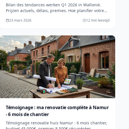
Bilan des tendances werken Q1 2026 in Wallonië.
Prijzen actuels, délais, premies. Hoe planifier votre
budget werken d'été. Gids complet.
23 mars 2026
12 min leestijd
Témoignage : ma renovatie complète à Namur
- 6 mois de chantier
Témoignage renovatie huis Namur : 6 mois chantier,
budget 45.000€, premies 8.500€ récupérées.