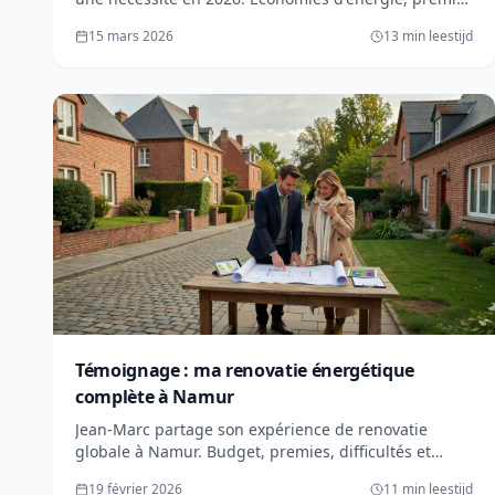
disponibles, valorisation immobilière et confort : tout
15 mars 2026
13 min leestijd
ce qu'il faut savoir.
Témoignage : ma renovatie énergétique
complète à Namur
Jean-Marc partage son expérience de renovatie
globale à Namur. Budget, premies, difficultés et
advies après 8 mois de werken. Retour d'expérience
19 février 2026
11 min leestijd