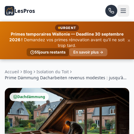
LesPros
LPV
URGENT
Primes temporaires Wallonie — Deadline 30 septembre
×
2026 !
Demandez vos primes rénovation avant qu'il ne soit
trop tard.
55
jours restants
En savoir plus →
Accueil
Blog
Isolation du Toit
Prime Dämmung Dacharbeiten revenus modestes : jusqu'à
6000€ en 2026
Dachdämmung