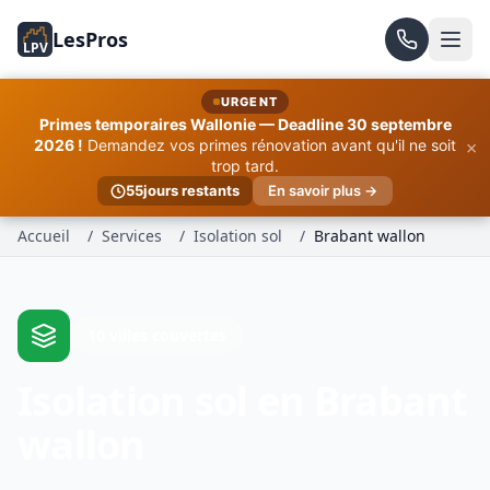
LesPros
LPV
URGENT
Primes temporaires Wallonie — Deadline 30 septembre
×
2026 !
Demandez vos primes rénovation avant qu'il ne soit
trop tard.
55
jours restants
En savoir plus →
Accueil
/
Services
/
Isolation sol
/
Brabant wallon
10 villes couvertes
Isolation sol en Brabant
wallon