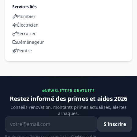
Services liés
Plombier
Électricien
Serrurier
Déménageur
Peintre
NEWSLETTER GRATUITE
Restez informé des primes et aides 2026
Conseils rénovation, montants primes actualisés, alertes
arnaques.
Adresse email
S'inscrire
Pas de spam · Désinscription en 1 clic ·
Confidentialité