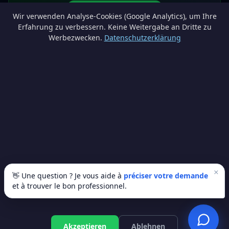
Devenir partenaire
Wir verwenden Analyse-Cookies (Google Analytics), um Ihre
info@lesprosdemaville.be
Erfahrung zu verbessern. Keine Weitergabe an Dritte zu
Werbezwecken.
Datenschutzerklärung
Notre réseau :
Comparer des devis rénovation
AutoAssure.be
AssureHomeProtect.be
Estimation immobilière gratuite
Comparez les devis travaux sur
Devis Wallonie — devis gratuits rénovation
· Estimez la valeur de votre bien avec
ImmoAnalyse — estimez votre bien
© 2026
Satyvo SA
— BCE 0791.828.816 — Route de Chôdes 38, 4960
Malmedy —
info@satyvo.be
Satyvo SA n'est pas un intermédiaire d'assurance agréé par la FSMA. Les
informations publiées sont fournies à titre indicatif et ne constituent pas un
conseil personnalisé.
×
👋 Une question ? Je vous aide à
préciser votre demande
et à trouver le bon professionnel.
© 2026 Les Pros de Ma Ville. Tous droits réservés.
Artisans vérifiés
SSL sécurisé
100% gratuit
Akzeptieren
Ablehnen