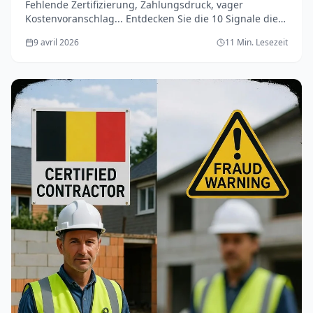
Fehlende Zertifizierung, Zahlungsdruck, vager
Kostenvoranschlag... Entdecken Sie die 10 Signale die
einen falschen Handwerker verraten und schützen Sie
9 avril 2026
11 Min. Lesezeit
Ihre Renovierung in der Wallonie.