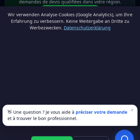
demandes de devis qualifiées dans votre région.
Devenir partenaire
Wir verwenden Analyse-Cookies (Google Analytics), um Ihre
info@lesprosdemaville.be
Erfahrung zu verbessern. Keine Weitergabe an Dritte zu
Werbezwecken.
Datenschutzerklärung
Notre réseau :
Comparer des devis rénovation
AutoAssure.be
AssureHomeProtect.be
Estimation immobilière gratuite
Comparez les devis travaux sur
Devis Wallonie — devis gratuits rénovation
· Estimez la valeur de votre bien avec
ImmoAnalyse — estimez votre bien
© 2026
Satyvo SA
— BCE 0791.828.816 — Route de Chôdes 38, 4960
Malmedy —
info@satyvo.be
Satyvo SA n'est pas un intermédiaire d'assurance agréé par la FSMA. Les
informations publiées sont fournies à titre indicatif et ne constituent pas un
×
conseil personnalisé.
👋 Une question ? Je vous aide à
préciser votre demande
et à trouver le bon professionnel.
© 2026 Les Pros de Ma Ville. Tous droits réservés.
Artisans vérifiés
SSL sécurisé
100% gratuit