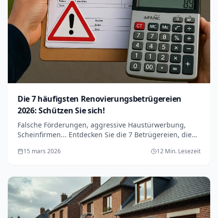
Die 7 häufigsten Renovierungsbetrügereien
2026: Schützen Sie sich!
Falsche Förderungen, aggressive Haustürwerbung,
Scheinfirmen... Entdecken Sie die 7 Betrügereien, die
2026 in der Wallonie explodieren, und wie Sie sie
15 mars 2026
12 Min. Lesezeit
vermeiden. Vollständiger Leitfaden.