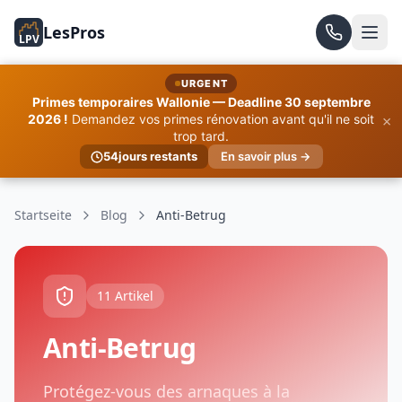
LesPros
LPV
URGENT
Primes temporaires Wallonie — Deadline 30 septembre
×
2026 !
Demandez vos primes rénovation avant qu'il ne soit
trop tard.
54
jours restants
En savoir plus →
Startseite
Blog
Anti-Betrug
11 Artikel
Anti-Betrug
Protégez-vous des arnaques à la