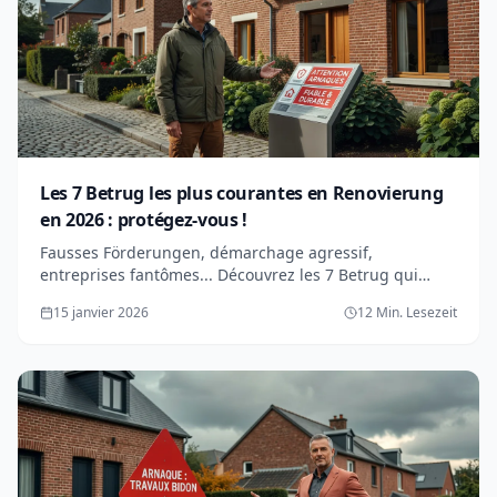
Les 7 Betrug les plus courantes en Renovierung
en 2026 : protégez-vous !
Fausses Förderungen, démarchage agressif,
entreprises fantômes... Découvrez les 7 Betrug qui
explosent in Wallonien en 2026 et wie les éviter.
15 janvier 2026
12 Min. Lesezeit
Leitfaden complet.