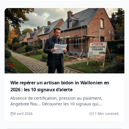
Wie repérer un artisan bidon in Wallonien en
2026 : les 10 signaux d'alerte
Absence de certification, pression au paiement,
Angebote flou... Découvrez les 10 signaux qui
trahissent un faux artisan et protégez votre
9 avril 2026
11 Min. Lesezeit
Renovierung in Wallonien.