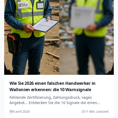
Wie Sie 2026 einen falschen Handwerker in
Wallonien erkennen: die 10 Warnsignale
Fehlende Zertifizierung, Zahlungsdruck, vages
Angebot... Entdecken Sie die 10 Signale die einen
falschen Handwerker verraten und schützen Sie Ihre
9 avril 2026
11 Min. Lesezeit
Renovierung in Wallonien.