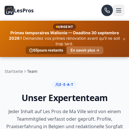
LesPros
LPV
URGENT
Primes temporaires Wallonie — Deadline 30 septembre
×
2026 !
Demandez vos primes rénovation avant qu'il ne soit
trop tard.
55
jours restants
En savoir plus →
Startseite
Team
E-E-A-T
Unser Expertenteam
Jeder Inhalt auf Les Pros de Ma Ville wird von einem
Teammitglied verfasst oder geprüft. Profile,
Praxiserfahrung in Belgien und redaktionelle Sorgfalt