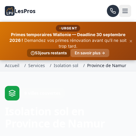
LesPros
LPV
URGENT
Primes temporaires Wallonie — Deadline 30 septembre
×
2026 !
Demandez vos primes rénovation avant qu'il ne soit
trop tard.
53
jours restants
En savoir plus →
Accueil
/
Services
/
Isolation sol
/
Province de Namur
9 villes couvertes
Isolation sol en
Province de Namur