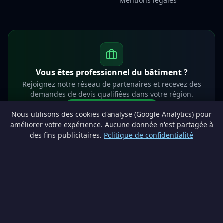
Mentions légales
Vous êtes professionnel du bâtiment ?
Rejoignez notre réseau de partenaires et recevez des
demandes de devis qualifiées dans votre région.
Devenir partenaire
Nous utilisons des cookies d'analyse (Google Analytics) pour
info@lesprosdemaville.be
améliorer votre expérience. Aucune donnée n'est partagée à
des fins publicitaires.
Politique de confidentialité
Notre réseau :
Comparer des devis rénovation
AutoAssure.be
AssureHomeProtect.be
Estimation immobilière gratuite
Comparez les devis travaux sur
Devis Wallonie — devis gratuits rénovation
· Estimez la valeur de votre bien avec
ImmoAnalyse — estimez votre bien
© 2026
Satyvo SA
— BCE 0791.828.816 — Route de Chôdes 38, 4960