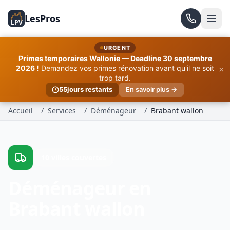
LesPros
LPV
URGENT
Primes temporaires Wallonie — Deadline 30 septembre
×
2026 !
Demandez vos primes rénovation avant qu'il ne soit
trop tard.
55
jours restants
En savoir plus →
Accueil
/
Services
/
Déménageur
/
Brabant wallon
10 villes couvertes
Déménageur en
Brabant wallon