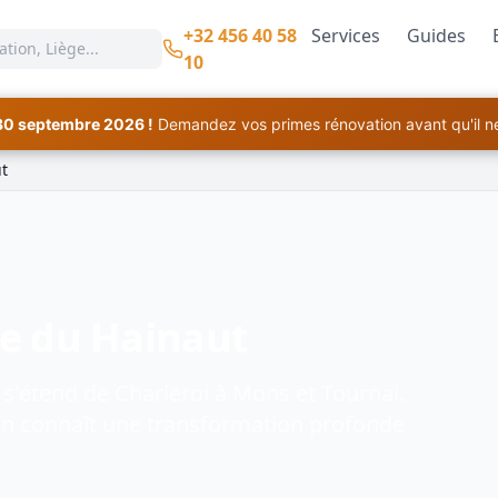
+32 456 40 58
Services
Guides
10
30 septembre 2026 !
Demandez vos primes rénovation avant qu'il ne 
t
ce du Hainaut
 s'étend de Charleroi à Mons et Tournai.
gion connaît une transformation profonde