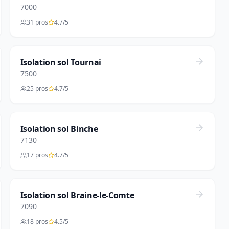
7000
31 pros
4.7/5
Isolation sol Tournai
7500
25 pros
4.7/5
Isolation sol Binche
7130
17 pros
4.7/5
Isolation sol Braine-le-Comte
7090
18 pros
4.5/5