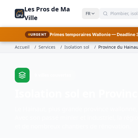
Les Pros de Ma
FR
LPV
Ville
Primes temporaires Wallonie — Deadline 
URGENT
Accueil
/
Services
/
Isolation sol
/
Province du Hainau
9 villes couvertes
Isolation sol en Provin
Le Hainaut, plus grande province wallonne,
Avec son passé minier et industriel, la ré
et de nombreux chantiers de rénovation.