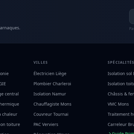
Ad
 arnaques.
Pa
VILLES
SPÉCIALITÉ
lonie
Électricien Liège
Isolation sol
RGIE
Plombier Charleroi
Isolation toi
ge central
Isolation Namur
Châssis & fe
 thermique
Chauffagiste Mons
VMC Mons
à chaleur
Couvreur Tournai
Traitement h
on toiture
PAC Verviers
Carreleur Br
Guide Pri