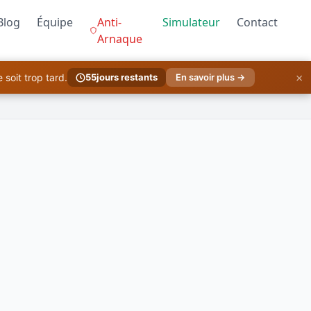
Blog
Équipe
Anti-
Simulateur
Contact
Arnaque
×
soit trop tard.
55
jours restants
En savoir plus →