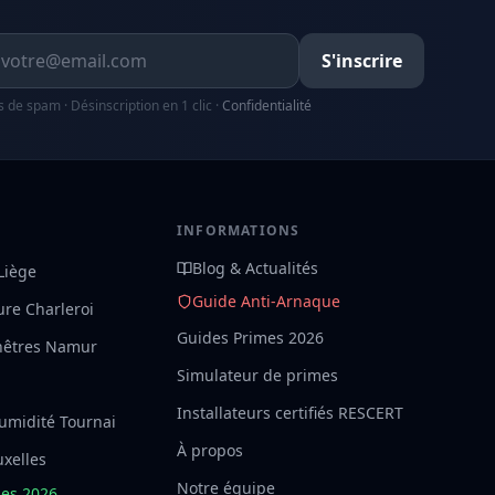
resse email
S'inscrire
s de spam · Désinscription en 1 clic ·
Confidentialité
S
INFORMATIONS
Blog & Actualités
 Liège
Guide Anti-Arnaque
ture Charleroi
Guides Primes 2026
nêtres Namur
Simulateur de primes
Installateurs certifiés RESCERT
umidité Tournai
À propos
uxelles
Notre équipe
mes 2026