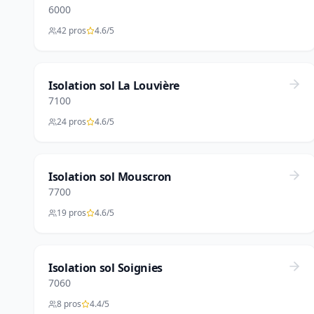
6000
42 pros
4.6/5
Isolation sol La Louvière
7100
24 pros
4.6/5
Isolation sol Mouscron
7700
19 pros
4.6/5
Isolation sol Soignies
7060
8 pros
4.4/5