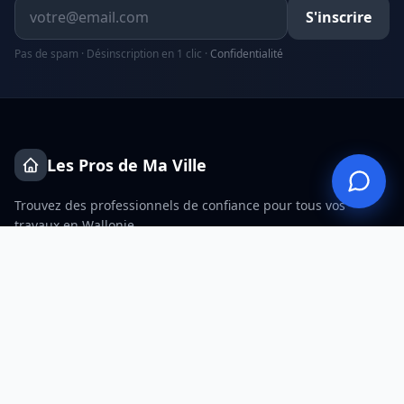
Adresse email
S'inscrire
Pas de spam · Désinscription en 1 clic ·
Confidentialité
×
👋 Une question ? Je vous aide à
préciser votre demande
et à trouver le bon professionnel.
Les Pros de Ma Ville
Trouvez des professionnels de confiance pour tous vos
travaux en Wallonie.
+32 456 40 58 10
SERVICES
VILLES
Plombier agréé Wallonie
Électricien Liège