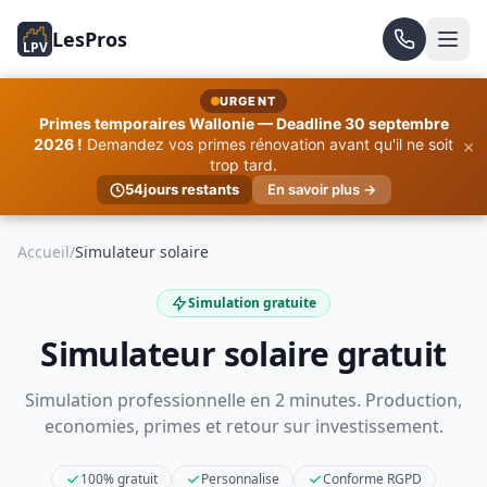
LesPros
LPV
URGENT
Primes temporaires Wallonie — Deadline 30 septembre
×
2026 !
Demandez vos primes rénovation avant qu'il ne soit
trop tard.
54
jours restants
En savoir plus →
Accueil
/
Simulateur solaire
Simulation gratuite
Simulateur solaire gratuit
Simulation professionnelle en 2 minutes. Production,
economies, primes et retour sur investissement.
100% gratuit
Personnalise
Conforme RGPD