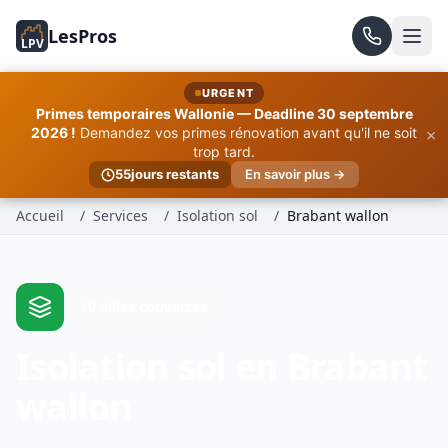
LesPros
LPV
URGENT
Primes temporaires Wallonie — Deadline 30 septembre
×
2026 !
Demandez vos primes rénovation avant qu'il ne soit
trop tard.
55
jours restants
En savoir plus →
Accueil
/
Services
/
Isolation sol
/
Brabant wallon
10 villes couvertes
Isolation sol en Brabant
wallon