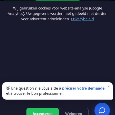
Devenir partenaire
Wij gebruiken cookies voor website-analyse (Google
info@lesprosdemaville.be
Analytics). Uw gegevens worden niet gedeeld met derden
voor advertentiedoeleinden.
Privacybeleid
Notre réseau :
Comparer des devis rénovation
AutoAssure.be
AssureHomeProtect.be
Estimation immobilière gratuite
Comparez les devis travaux sur
Devis Wallonie — devis gratuits rénovation
· Estimez la valeur de votre bien avec
ImmoAnalyse — estimez votre bien
© 2026
Satyvo SA
— BCE 0791.828.816 — Route de Chôdes 38, 4960
Malmedy —
info@satyvo.be
Satyvo SA n'est pas un intermédiaire d'assurance agréé par la FSMA. Les
informations publiées sont fournies à titre indicatif et ne constituent pas un
conseil personnalisé.
×
👋 Une question ? Je vous aide à
préciser votre demande
et à trouver le bon professionnel.
© 2026 Les Pros de Ma Ville. Tous droits réservés.
Artisans vérifiés
SSL sécurisé
100% gratuit
Accepteren
Weigeren