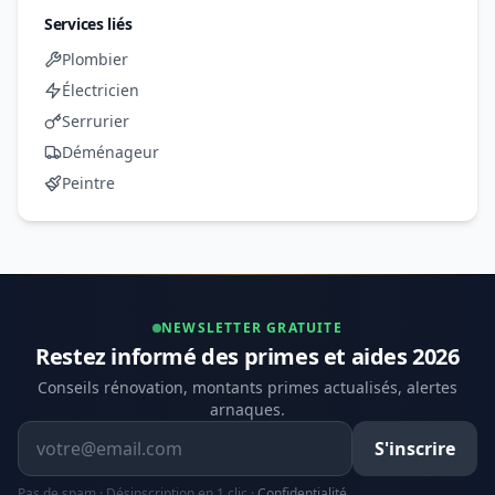
Services liés
Plombier
Électricien
Serrurier
Déménageur
Peintre
NEWSLETTER GRATUITE
Restez informé des primes et aides 2026
Conseils rénovation, montants primes actualisés, alertes
arnaques.
Adresse email
S'inscrire
Pas de spam · Désinscription en 1 clic ·
Confidentialité