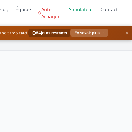
Blog
Équipe
Anti-
Simulateur
Contact
Arnaque
×
soit trop tard.
54
jours restants
En savoir plus →