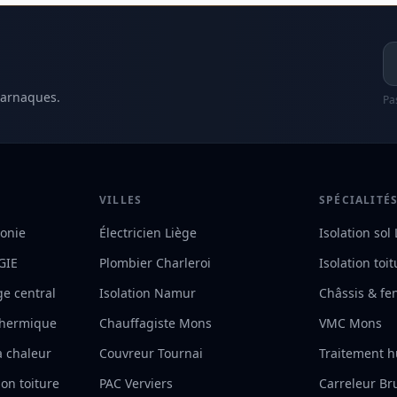
Ad
 arnaques.
Pa
VILLES
SPÉCIALITÉ
lonie
Électricien Liège
Isolation sol
RGIE
Plombier Charleroi
Isolation toi
ge central
Isolation Namur
Châssis & fe
 thermique
Chauffagiste Mons
VMC Mons
à chaleur
Couvreur Tournai
Traitement h
on toiture
PAC Verviers
Carreleur Br