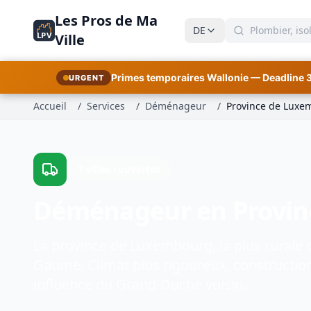
Les Pros de Ma
DE
LPV
Ville
Primes temporaires Wallonie — Deadline 
URGENT
Accueil
/
Services
/
Déménageur
/
Province de Luxe
7 villes couvertes
Déménageur en Provin
La province de Luxembourg, la plus rurale 
Gaume. Climat plus rigoureux, constructions
influence du Grand-Duché voisin.