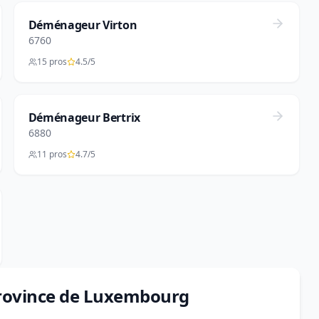
Déménageur Virton
6760
15 pros
4.5/5
Déménageur Bertrix
6880
11 pros
4.7/5
Province de Luxembourg