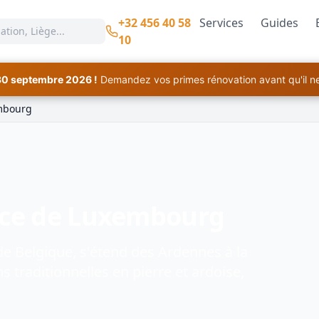
+32 456 40 58
Services
Guides
10
30 septembre 2026 !
Demandez vos primes rénovation avant qu'il ne 
mbourg
ce de Luxembourg
de Belgique, s'étend des Ardennes à la
 traditionnelles en pierre et ardoise,