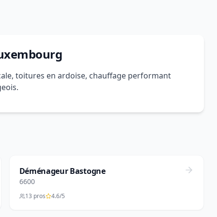
 Luxembourg
cale, toitures en ardoise, chauffage performant
geois.
Déménageur Bastogne
6600
13 pros
4.6/5