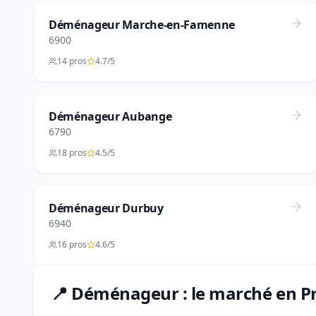
Déménageur Marche-en-Famenne
6900
14 pros
4.7/5
Déménageur Aubange
6790
18 pros
4.5/5
Déménageur Durbuy
6940
16 pros
4.6/5
📍 Déménageur : le marché en 