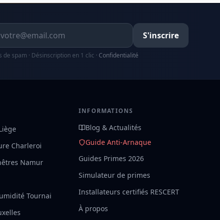
resse email
S'inscrire
s de spam · Désinscription en 1 clic ·
Confidentialité
S
INFORMATIONS
Blog & Actualités
 Liège
Guide Anti-Arnaque
ture Charleroi
Guides Primes 2026
nêtres Namur
Simulateur de primes
Installateurs certifiés RESCERT
umidité Tournai
À propos
uxelles