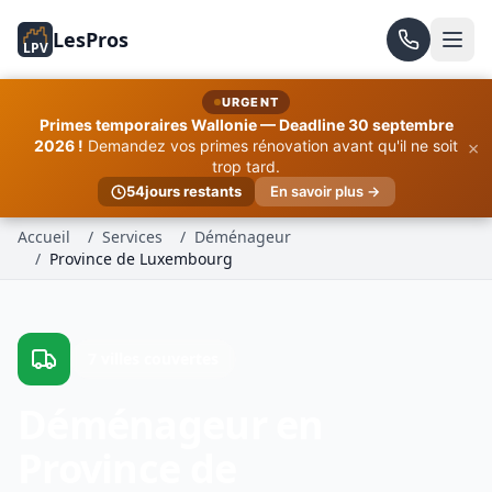
LesPros
LPV
URGENT
Primes temporaires Wallonie — Deadline 30 septembre
×
2026 !
Demandez vos primes rénovation avant qu'il ne soit
trop tard.
54
jours restants
En savoir plus →
Accueil
/
Services
/
Déménageur
/
Province de Luxembourg
7 villes couvertes
Déménageur en
Province de