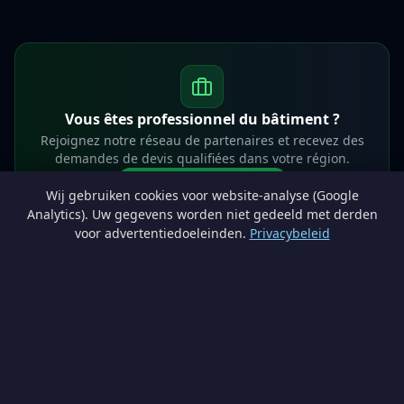
Vous êtes professionnel du bâtiment ?
Rejoignez notre réseau de partenaires et recevez des
demandes de devis qualifiées dans votre région.
Devenir partenaire
Wij gebruiken cookies voor website-analyse (Google
info@lesprosdemaville.be
Analytics). Uw gegevens worden niet gedeeld met derden
voor advertentiedoeleinden.
Privacybeleid
Notre réseau :
Comparer des devis rénovation
AutoAssure.be
AssureHomeProtect.be
Estimation immobilière gratuite
Comparez les devis travaux sur
Devis Wallonie — devis gratuits rénovation
· Estimez la valeur de votre bien avec
ImmoAnalyse — estimez votre bien
© 2026
Satyvo SA
— BCE 0791.828.816 — Route de Chôdes 38, 4960