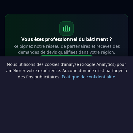
Vous êtes professionnel du bâtiment ?
Rejoignez notre réseau de partenaires et recevez des
demandes de devis qualifiées dans votre région.
Devenir partenaire
Nous utilisons des cookies d'analyse (Google Analytics) pour
info@lesprosdemaville.be
améliorer votre expérience. Aucune donnée n'est partagée à
des fins publicitaires.
Politique de confidentialité
Notre réseau :
Comparer des devis rénovation
AutoAssure.be
AssureHomeProtect.be
Estimation immobilière gratuite
Comparez les devis travaux sur
Devis Wallonie — devis gratuits rénovation
· Estimez la valeur de votre bien avec
ImmoAnalyse — estimez votre bien
© 2026
Satyvo SA
— BCE 0791.828.816 — Route de Chôdes 38, 4960