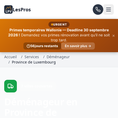
LesPros
LPV
URGENT
Primes temporaires Wallonie — Deadline 30 septembre
×
2026 !
Demandez vos primes rénovation avant qu'il ne soit
trop tard.
56
jours restants
En savoir plus →
Accueil
/
Services
/
Déménageur
/
Province de Luxembourg
7 villes couvertes
Déménageur en
Province de