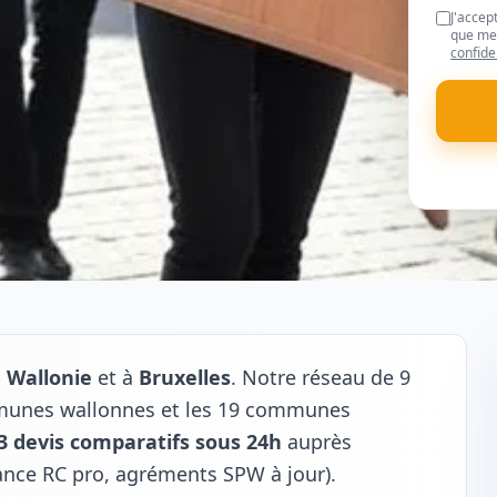
J'accep
que mes
confide
n
Wallonie
et à
Bruxelles
. Notre réseau de 9
mmunes wallonnes et les 19 communes
3 devis comparatifs sous 24h
auprès
rance RC pro, agréments SPW à jour).