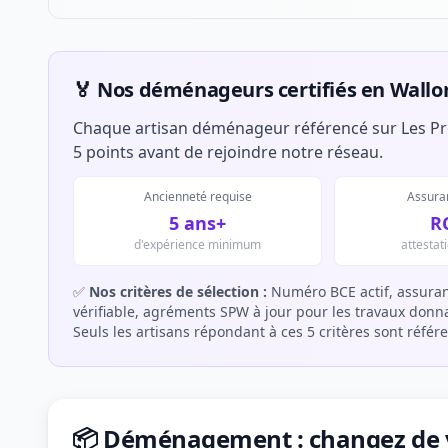
🏅 Nos déménageurs certifiés en Wallo
Chaque artisan déménageur référencé sur Les Pro
5 points avant de rejoindre notre réseau.
Ancienneté requise
Assuran
5 ans+
R
d'expérience minimum
attestat
✅
Nos critères de sélection :
Numéro BCE actif, assuran
vérifiable, agréments SPW à jour pour les travaux donnan
Seuls les artisans répondant à ces 5 critères sont référ
📦 Déménagement : changez de v