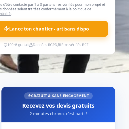
te d'être contacté par 1 à 3 partenaires vérifiés pour mon projet et
 données soient traitées conformément à la
politique de
ntialité
.
Lance ton chantier - artisans dispo
100 % gratuit
Données RGPD
Pros vérifiés BCE
GRATUIT & SANS ENGAGEMENT
Recevez vos devis gratuits
2 minutes chrono, c'est parti !