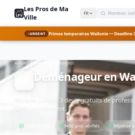
Les Pros de Ma
FR
LPV
Ville
Primes temporaires Wallonie — Deadline 
URGENT
Accueil
›
Services
›
Déménageur
Déménageur en Wall
Recevez jusqu'à 3 devis gratuits de professi
Sans engagement.
100% Gratuit
9486 pros vérifiés
Réponse s