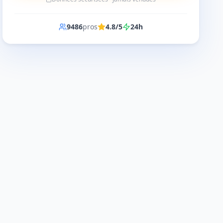
9486
pros
4.8/5
24h