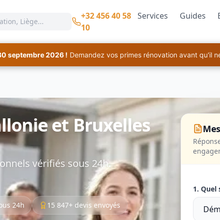
+32 456 40 58
Services
Guides
10
30 septembre 2026 !
Demandez vos primes rénovation avant qu'il ne 
onie et Bruxelles
Mes
Réponse
engage
onnels vérifiés sous 24h.
1. Quel 
ous 24h
15 847+ devis envoyés