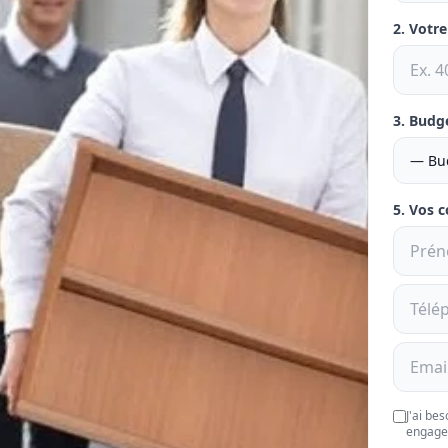
2. Votr
3. Budg
5. Vos 
J'ai be
engage