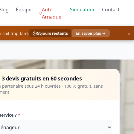
Blog
Équipe
Anti-
Simulateur
Contact
Arnaque
×
soit trop tard.
55
jours restants
En savoir plus →
 3 devis gratuits en 60 secondes
 partenaire sous 24 h ouvrées · 100 % gratuit, sans
ment
service ?
*