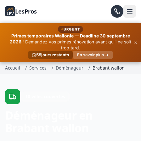
LesPros
LPV
URGENT
Primes temporaires Wallonie — Deadline 30 septembre
×
2026 !
Demandez vos primes rénovation avant qu'il ne soit
trop tard.
55
jours restants
En savoir plus →
Accueil
/
Services
/
Déménageur
/
Brabant wallon
10 villes couvertes
Déménageur en
Brabant wallon