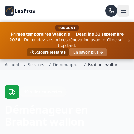
LesPros
LPV
URGENT
Primes temporaires Wallonie — Deadline 30 septembre
×
2026 !
Demandez vos primes rénovation avant qu'il ne soit
trop tard.
55
jours restants
En savoir plus →
Accueil
/
Services
/
Déménageur
/
Brabant wallon
10 villes couvertes
Déménageur en
Brabant wallon