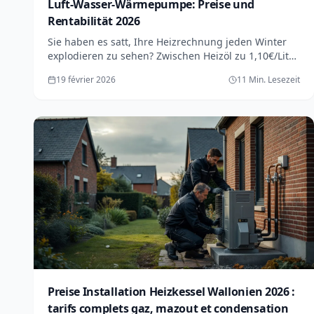
Luft-Wasser-Wärmepumpe: Preise und
Rentabilität 2026
Sie haben es satt, Ihre Heizrechnung jeden Winter
explodieren zu sehen? Zwischen Heizöl zu 1,10€/Liter
das wie ein Jo-Jo schwankt und Erdgas das
19 février 2026
11 Min. Lesezeit
derselben...
Preise Installation Heizkessel Wallonien 2026 :
tarifs complets gaz, mazout et condensation