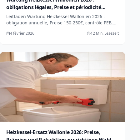
obligations légales, Preise et périodicité
complète
Leitfaden Wartung Heizkessel Wallonien 2026 :
obligation annuelle, Preise 150-250€, contrôle PEB,
checklist 15 points. Gaz, mazout, condensation : tout
4 février 2026
12 Min. Lesezeit
savoir.
Heizkessel-Ersatz Wallonie 2026: Preise,
Prämien und Ratschläge zur richtigen Wahl