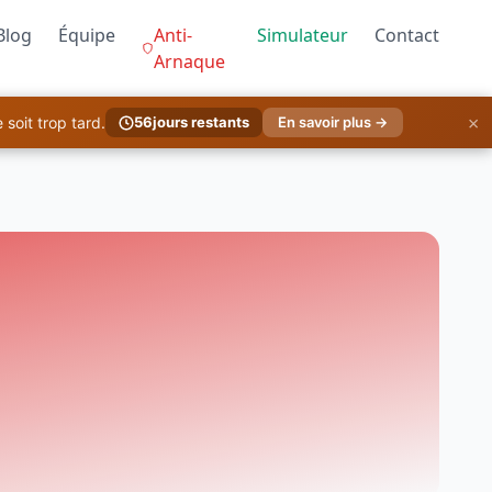
Blog
Équipe
Anti-
Simulateur
Contact
Arnaque
×
soit trop tard.
56
jours restants
En savoir plus →