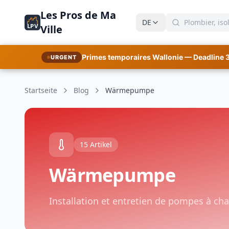
Les Pros de Ma
DE
LPV
Ville
Primes temporaires Wallonie — Deadline 
URGENT
Startseite
Blog
Wärmepumpe
15 Artikel
Wärmepumpe
Installation et entretien de pompes à ch