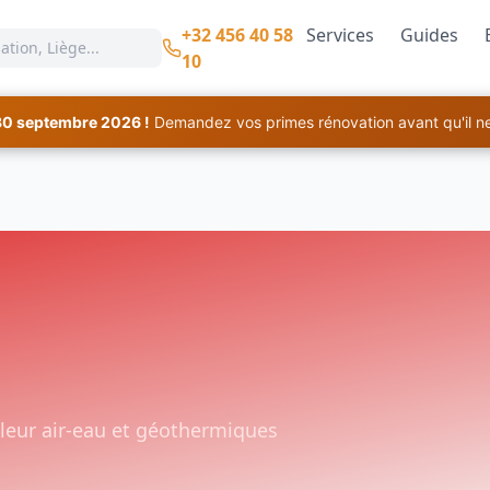
+32 456 40 58
Services
Guides
10
30 septembre 2026 !
Demandez vos primes rénovation avant qu'il ne 
aleur air-eau et géothermiques