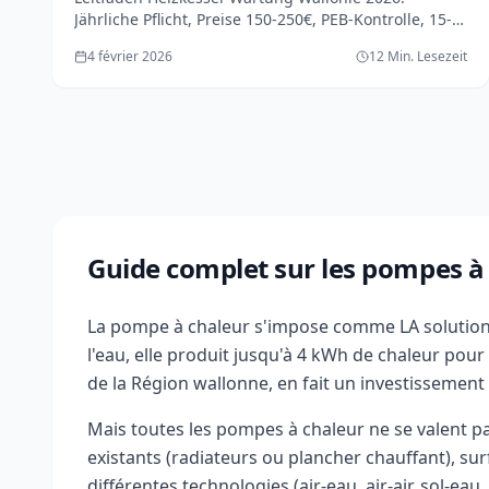
Jährliche Pflicht, Preise 150-250€, PEB-Kontrolle, 15-
Punkte-Checkliste. Gas, Heizöl, Brennwert: Alles
4 février 2026
12 Min. Lesezeit
wissen.
Guide complet sur les pompes à
La pompe à chaleur s'impose comme LA solution de
l'eau, elle produit jusqu'à 4 kWh de chaleur po
de la Région wallonne, en fait un investissement
Mais toutes les pompes à chaleur ne se valent p
existants (radiateurs ou plancher chauffant), su
différentes technologies (air-eau, air-air, sol-e