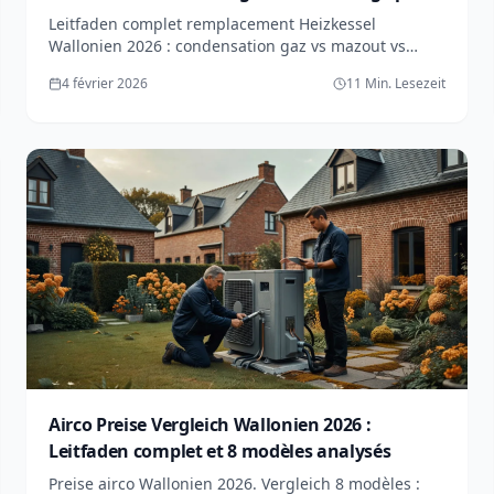
choisir
Leitfaden complet remplacement Heizkessel
Wallonien 2026 : condensation gaz vs mazout vs
Wärmepumpe. Förderungen jusqu'à 6000€. Preise,
4 février 2026
11 Min. Lesezeit
ROI et erreurs fatales.
Airco Preise Vergleich Wallonien 2026 :
Leitfaden complet et 8 modèles analysés
Preise airco Wallonien 2026. Vergleich 8 modèles :