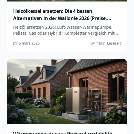
Heizölkessel ersetzen: Die 4 besten
Alternativen in der Wallonie 2026 (Preise,
Förderungen, ROI)
Heizöl ersetzen 2026: Luft-Wasser-Wärmepumpe,
Pellets, Gas oder Hybrid? Kompletter Vergleich mit
Wallonie-Förderungen, realen Preisen und ROI-
15 mars 2026
11 Min. Lesezeit
Berechnungen.
Wärmepumpe air-eau : Preise et rentabilité