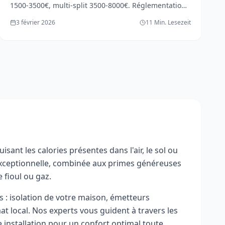
1500-3500€, multi-split 3500-8000€. Réglementation
F-gas, installateur agréé obligatoire. Vergleich vs PAC
3 février 2026
11 Min. Lesezeit
réversible.
nt les calories présentes dans l'air, le sol ou
 exceptionnelle, combinée aux primes généreuses
 fioul ou gaz.
 : isolation de votre maison, émetteurs
t local. Nos experts vous guident à travers les
e installation pour un confort optimal toute