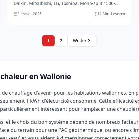
Daikin, Mitsubishi, LG, Toshiba. Mono-split 1500-
3500€, multi-split 3500-8000€. Classes énergétiques,
3 février 2026
11 Min. Lesezeit
conso réelle.
1
2
Weiter
 chaleur en Wallonie
 chauffage d'avenir pour les habitations wallonnes. En puisa
ur seulement 1 kWh d'électricité consommé. Cette efficacité
 particulièrement intéressant pour remplacer une chaudière
as, et le choix du bon système dépend de nombreux facteurs
rface du terrain pour une PAC géothermique, ou encore clima
au, eau-eau) et vous aident à dimensionner correctement votr