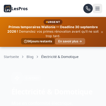
LesPros
LPV
URGENT
Primes temporaires Wallonie — Deadline 30 septembre
×
2026 !
Demandez vos primes rénovation avant qu'il ne soit
trop tard.
56
jours restants
En savoir plus →
Startseite
Blog
Électricité & Domotique
0 Artikel
Électricité & Domotique
Mise en conformité électrique,