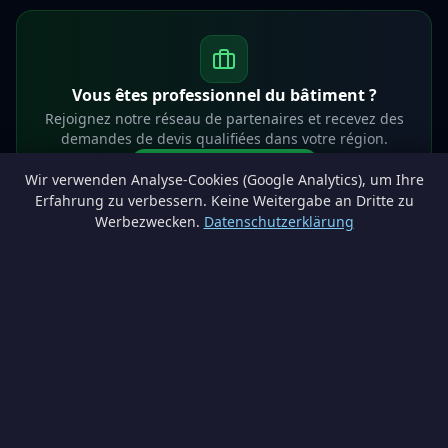
Vous êtes professionnel du bâtiment ?
Rejoignez notre réseau de partenaires et recevez des
demandes de devis qualifiées dans votre région.
Devenir partenaire
Wir verwenden Analyse-Cookies (Google Analytics), um Ihre
info@lesprosdemaville.be
Erfahrung zu verbessern. Keine Weitergabe an Dritte zu
Werbezwecken.
Datenschutzerklärung
Notre réseau :
Comparer des devis rénovation
AutoAssure.be
AssureHomeProtect.be
Estimation immobilière gratuite
Comparez les devis travaux sur
Devis Wallonie — devis gratuits rénovation
· Estimez la valeur de votre bien avec
ImmoAnalyse — estimez votre bien
© 2026
Satyvo SA
— BCE 0791.828.816 — Route de Chôdes 38, 4960
Malmedy —
info@satyvo.be
Satyvo SA n'est pas un intermédiaire d'assurance agréé par la FSMA. Les