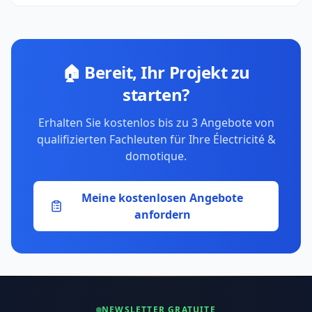
🏠 Bereit, Ihr Projekt zu
starten?
Erhalten Sie kostenlos bis zu 3 Angebote von
qualifizierten Fachleuten für Ihre Électricité &
domotique.
Meine kostenlosen Angebote
anfordern
NEWSLETTER GRATUITE