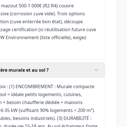
n mazout 500-1 000€ (R2-R4) couvre
ssive (corrosion cuve vide). Trois options
ation (cuve enterrée bon état), découpe
age certification (si réutilisation future cuve
 Environnement (liste officielle), exigez
ère murale et au sol ?
choix : (1) ENCOMBREMENT : Murale compacte
sol = idéale petits logements, cuisines,
 + besoin chaufferie dédiée = maisons
 6-35 kW (suffisant 90% logements < 200 m²).
es, besoins industriels). (3) DURABILITÉ :
 durée vie 15-18 ans. Au sol échangeur fonte