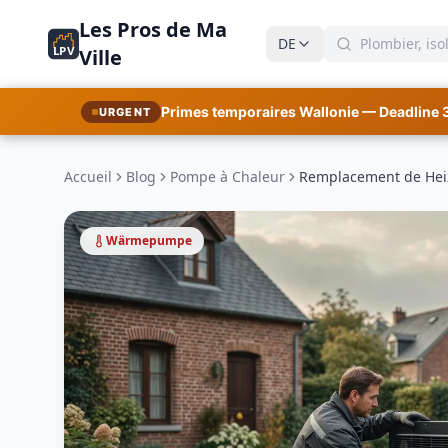
Les Pros de Ma
DE
LPV
Ville
Primes temporaires Wallonie — Deadline 
URGENT
Accueil
Blog
Pompe à Chaleur
Remplacement de Heizk
Wärmepumpe