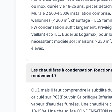
ou inox, durée vie 18-25 ans, pièces détach
Murale 2 500-4 500€ installation comprise.
wallonnes (< 200 m², chauffage + ECS fami
kW condensation suffit largement. Privil
Vaillant ecoTEC, Buderus Logamax) pour lo
nécessitant modèle sol : maisons > 250 m²,
élevés.
Les chaudières à condensation fonction
rendement ?
OUI, mais il faut comprendre la subtilité d
calculé sur PCI (Pouvoir Calorifique Inférie
vapeur d'eau des fumées. Une chaudière cl
10-15%). Une chaudière CONDENSATION réc