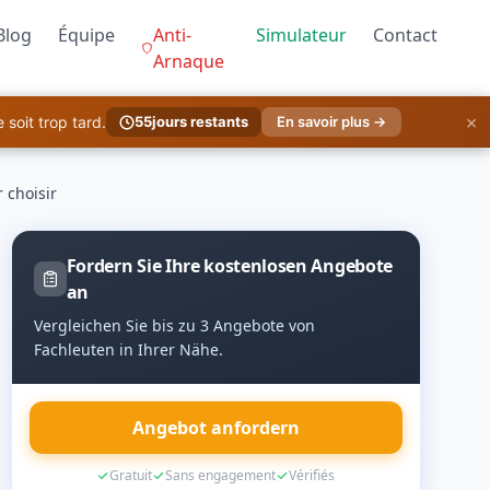
Blog
Équipe
Anti-
Simulateur
Contact
Arnaque
×
soit trop tard.
55
jours restants
En savoir plus →
 choisir
Fordern Sie Ihre kostenlosen Angebote
an
Vergleichen Sie bis zu 3 Angebote von
Fachleuten in Ihrer Nähe.
Angebot anfordern
Gratuit
Sans engagement
Vérifiés