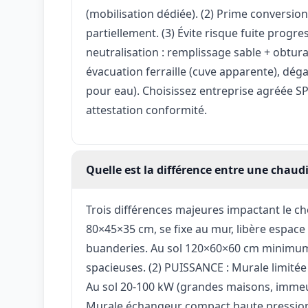
(mobilisation dédiée). (2) Prime conversio
partiellement. (3) Évite risque fuite progre
neutralisation : remplissage sable + obtur
évacuation ferraille (cuve apparente), dégaz
pour eau). Choisissez entreprise agréée SPW
attestation conformité.
Quelle est la différence entre une chaudi
Trois différences majeures impactant le 
80×45×35 cm, se fixe au mur, libère espace 
buanderies. Au sol 120×60×60 cm minimum
spacieuses. (2) PUISSANCE : Murale limitée
Au sol 20-100 kW (grandes maisons, immeubl
Murale échangeur compact haute pression,