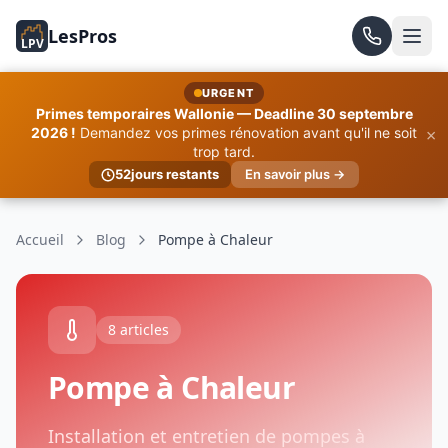
LesPros
LPV
URGENT
Primes temporaires Wallonie — Deadline 30 septembre
×
2026 !
Demandez vos primes rénovation avant qu'il ne soit
trop tard.
52
jours restants
En savoir plus →
Accueil
Blog
Pompe à Chaleur
8 articles
Pompe à Chaleur
Installation et entretien de pompes à