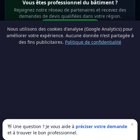
Vous êtes professionnel du bâtiment ?
Rejoignez notre réseau de partenaires et recevez des
demandes de devis qualifiées dans votre région.
Devenir partenaire
Nous utilisons des cookies d'analyse (Google Analytics) pour
info@lesprosdemaville.be
améliorer votre expérience. Aucune donnée n'est partagée à
des fins publicitaires.
Politique de confidentialité
Notre réseau :
Comparer des devis rénovation
AutoAssure.be
AssureHomeProtect.be
Estimation immobilière gratuite
Comparez les devis travaux sur
Devis Wallonie — devis gratuits rénovation
· Estimez la valeur de votre bien avec
ImmoAnalyse — estimez votre bien
© 2026
Satyvo SA
— BCE 0791.828.816 — Route de Chôdes 38, 4960
Malmedy —
info@satyvo.be
Satyvo SA n'est pas un intermédiaire d'assurance agréé par la FSMA. Les
informations publiées sont fournies à titre indicatif et ne constituent pas un
conseil personnalisé.
×
👋 Une question ? Je vous aide à
préciser votre demande
et à trouver le bon professionnel.